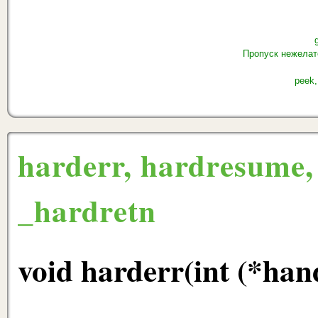
Пропуск нежелат
peek,
harderr, hardresume,
_hardretn
void harderr(int (*hand