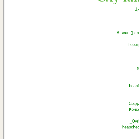
Ци
В scanf() с
Перег
s
heapfi
Созд
Конс
_Ovrl
heapchec