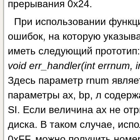
прерывания 0x24.
При использовании функци
ошибок, на которую указыва
иметь следующий прототип:
void err_handler(int errnum, int
Здесь параметр rnum являе
параметры ах, bp, л содерж
SI. Если величина ах не от
диска. В таком случае, исп
0xFF, можно получить номе