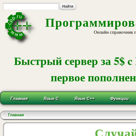
Пе
ос
со
Программирова
Онлайн справочник 
Быстрый сервер за 5$ c
первое пополнени
Главная
Язык С
Язык С++
Функции
Вы здесь
Главная
Случай