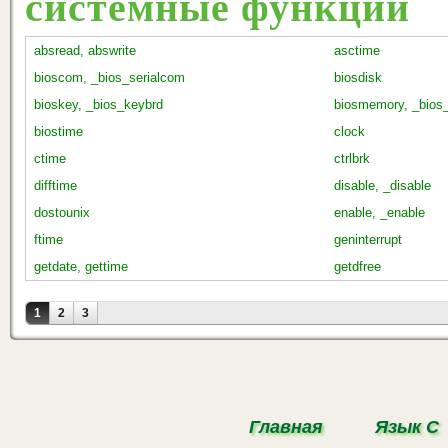
системные функции
absread, abswrite
asctime
bioscom, _bios_serialcom
biosdisk
bioskey, _bios_keybrd
biosmemory, _bio
biostime
clock
ctime
ctrlbrk
difftime
disable, _disable
dostounix
enable, _enable
ftime
geninterrupt
getdate, gettime
getdfree
Страницы
1
2
3
Главная
Язык С