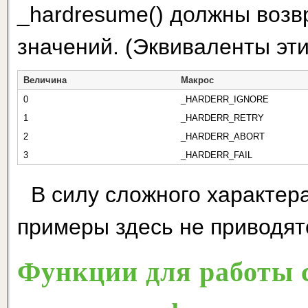
_hardresume() должны возв
значений. (Эквивален­ты эт
Величина
Макрос
0
_HARDERR_IGNORE
1
_HARDERR_RETRY
2
_HARDERR_ABORT
3
_HARDERR_FAIL
В силу сложного характер
примеры здесь не приводят
Функции для работы с