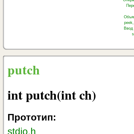
Пер
Объя
peek,
Ввод
s
putch
int putch(int ch)
Прототип:
stdio.h