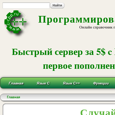
Пе
ос
со
Программирова
Онлайн справочник 
Быстрый сервер за 5$ c
первое пополнени
Главная
Язык С
Язык С++
Функции
Вы здесь
Главная
Случай