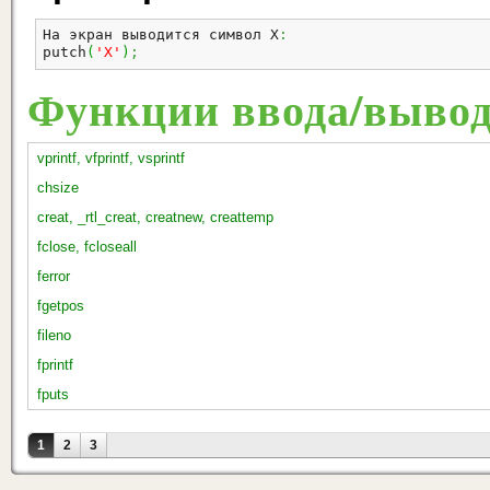
На экран выводится символ X
:
putch
(
'X'
)
;
Функции ввода/выво
vprintf, vfprintf, vsprintf
chsize
creat, _rtl_creat, creatnew, creattemp
fclose, fcloseall
ferror
fgetpos
fileno
fprintf
fputs
Страницы
1
2
3