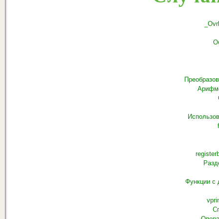
_Ovrl
О
Преобразов
Арифме
Использов
registerb
Разд
Функции с
vprin
С
Опера