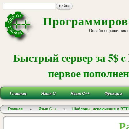
Пе
ос
со
Программирова
Онлайн справочник 
Быстрый сервер за 5$ c
первое пополнени
Главная
Язык С
Язык С++
Функции
Вы здесь
Главная
»
Язык С++
»
Шаблоны, исключения и RTTI
Р