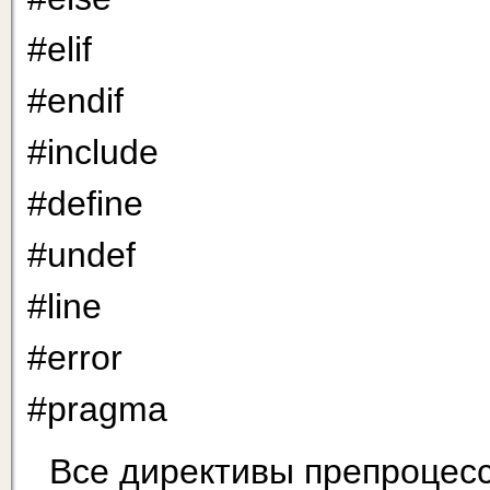
#elif
#endif
#include
#define
#undef
#line
#error
#pragma
Все директивы препроцесс