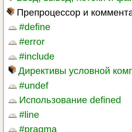
Препроцессор и коммент
#define
#error
#include
Директивы условной ком
#undef
Использование defined
#line
#pragma