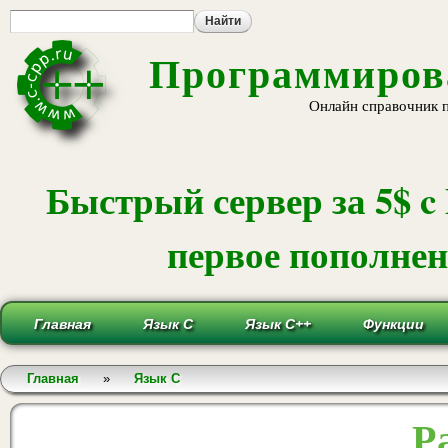
Пе
ос
со
Программирова
Онлайн справочник 
Быстрый сервер за 5$ c
первое пополнени
Главная
Язык С
Язык С++
Функции
Вы здесь
Главная
»
Язык С
Р