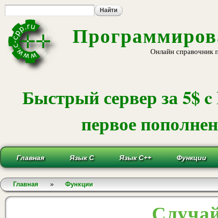
Пе
ос
со
Программирова
Онлайн справочник 
Быстрый сервер за 5$ c
первое пополнени
Главная
Язык С
Язык С++
Функции
Вы здесь
Главная
»
Функции
Случай