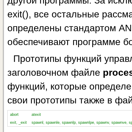
другой программы. За исключ
exit(), все остальные расс
определены стандартом ANS
обеспечивают программе бо
Прототипы функций управ
заголовочном файле
proce
функций, которые определе
свои прототипы также в фа
abort
atexit
exit, _exit
spawnl, spawnle, spawnlp, spawnlpe, spawnv, spawnve, 