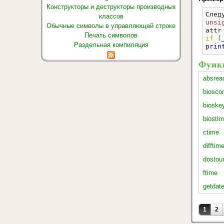
Конструкторы и деструкторы производных
След
классов
unsi
Обычные символы в управляющей строке
attr
Печать символов
if
(
Раздельная компиляция
prin
Функц
absread
biosco
bioske
biosti
ctime
difftim
dostou
ftime
getdate
Стра
1
2