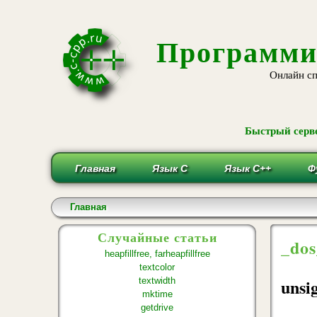
Программи
Онлайн сп
Быстрый серве
Главная
Язык С
Язык С++
Ф
Вы здесь
Главная
Случайные статьи
_dos
heapfillfree, farheapfillfree
textcolor
unsi
textwidth
mktime
getdrive