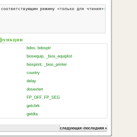
 соответствующим режиму «толь­ко для чтения»
:
 функции
bdos, bdosptr
biosequip, _bios_equiplist
biosprint, _bios_printer
country
delay
dosexterr
FP_OFF, FP_SEG
getcbrk
getdta
следующая ›
последняя »