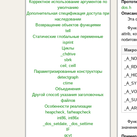
Корректное использование аргументов по
Протот
умолчанию
dos.h
Дополнительная спецификация доступа при
Описан
наследовании
Эта 
Возвращение объектов функциями
Функ
tell
attrib,
Статические глобальные переменные
побитов
isprint
Циклы
Макро
_chdrive
_A_N
sbrk
ceil, ceill
_A_RD
Параметризированные конструкторы
_A_HI
detectgraph
ctime
_A_S
Объединения
_A_VO
Другой способ указания заголовочных
_A_SU
файлов
Особенности реализации
_A_A
heapcheck, farheapcheck
int86, int86x
Функ
_dos_setdate, _dos_settime
значени
IF
gcvt
Пример