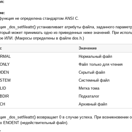
ип:
ие:
функция не определена стан­дартом ANSI C.
ция _dos_setfileattr() устанавливает атрибуты файла, заданного парамет
 который может принимать одно из приведенных ниже значений. При испол
ое ИЛИ. (Макросы определены в файле dos.h.)
с
Значение
ORMAL
Нормальный файл
ONLY
Файл только для чтения
DDEN
Скрытый файл
YSTEM
Системный файл
LID
Метка тома
BDIR
Подкаталог
RCH
Архивный файл
ция _dos_setfileattr() возвращает 0 в случае успеха. При возникновении 
ю ENOENT (недействительный файл).
: