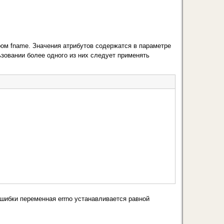
ром fname. Значе­ния атрибутов содержатся в параметре
ьзовании более одного из них следует применять
ошибки перемен­ная errno устанавливается равной