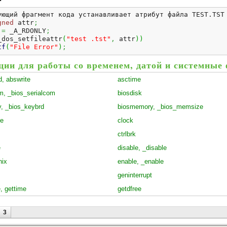
ующий фрагмент кода устанавливает атрибут файла TEST.
TST
gned
 attr
;
 
=
 _A_RDONLY
;
_dos_setfileattr
(
"test .tst"
,
 attr
)
)
tf
(
"File Error"
)
;
ии для работы со временем, датой и системные
, abswrite
asctime
m, _bios_serialcom
biosdisk
y, _bios_keybrd
biosmemory, _bios_memsize
me
clock
ctrlbrk
e
disable, _disable
nix
enable, _enable
geninterrupt
, gettime
getdfree
ницы
3