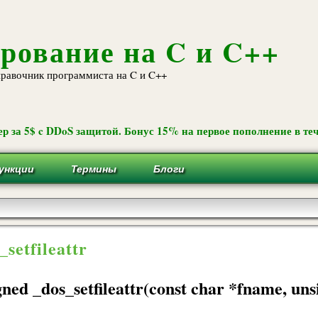
Перейти к
основному
содержанию
рование на C и C++
равочник программиста на C и C++
р за 5$ c DDoS защитой. Бонус 15% на первое пополнение в теч
ункции
Термины
Блоги
_setfileattr
gned _dos_setfileattr(const char *fname, uns