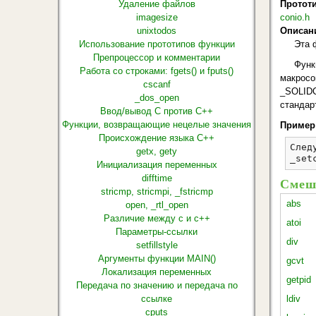
Удаление файлов
Протот
imagesize
conio.h
unixtodos
Описан
Использование прототипов функции
Эта 
Препроцессор и комментарии
Функ
Работа со строками: fgets() и fputs()
макросо
cscanf
_SOLIDC
_dos_open
стандар
Ввод/вывод С против С++
Функции, возвращающие нецелые значения
Пример
Происхождение языка С++
След
getx, gety
_set
Инициализация переменных
difftime
Смеш
stricmp, stricmpi, _fstricmp
abs
open, _rtl_open
Различие между с и с++
atoi
Параметры-ссылки
div
setfillstyle
Аргументы функции MAIN()
gcvt
Локализация переменных
getpid
Передача по значению и передача по
ссылке
ldiv
cputs