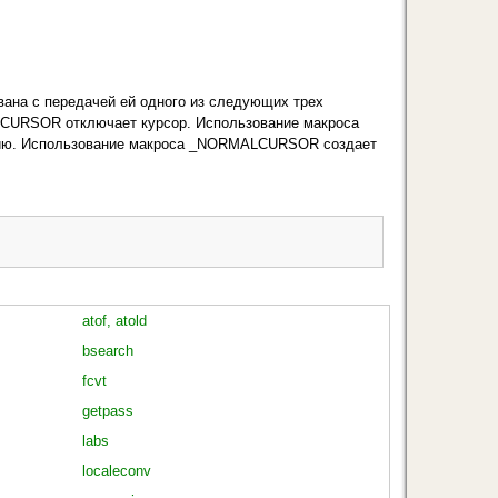
звана с передачей ей одного из следующих трех
NOCURSOR отключает курсор. Использование макроса
цию. Использование макроса _NORMALCURSOR создает
atof, atold
bsearch
fcvt
getpass
labs
localeconv