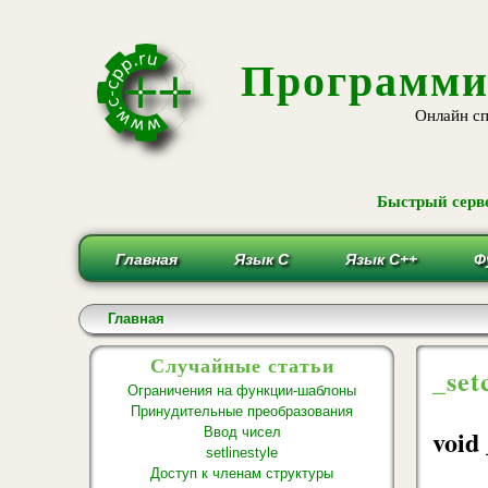
Программи
Онлайн сп
Быстрый серве
Главная
Язык С
Язык С++
Ф
Вы здесь
Главная
Случайные статьи
_set
Ограничения на функции-шаблоны
Принудительные преобразования
void 
Ввод чисел
setlinestyle
Доступ к членам структуры