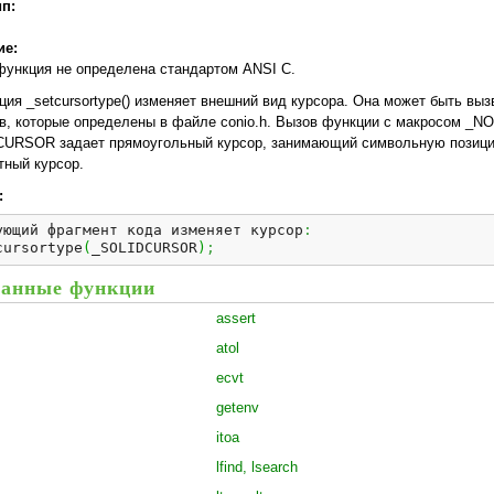
ип:
ие:
функция не определена стан­дартом ANSI С.
ция _setcursortype() изменяет внешний вид курсора. Она может быть вы
в, которые определены в файле conio.h. Вызов функции с макросом _
URSOR задает пря­моугольный курсор, занимающий символьную пози
тный курсор.
:
ующий фрагмент кода изменяет курсор
:
cursortуре
(
_SOLIDCURSOR
)
;
анные функции
assert
atol
ecvt
getenv
itoa
lfind, lsearch