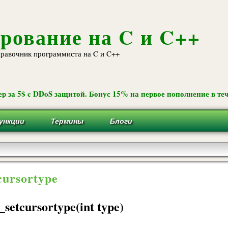
Перейти к
основному
содержанию
рование на C и C++
равочник программиста на C и C++
р за 5$ c DDoS защитой. Бонус 15% на первое пополнение в теч
ункции
Термины
Блоги
cursortype
_setcursortype(int type)