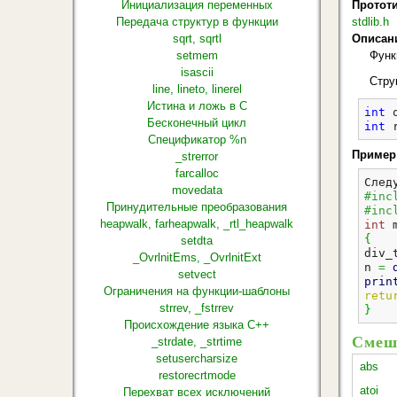
Инициализация переменных
Протот
Передача структур в функции
stdlib.h
sqrt, sqrtl
Описан
setmem
Функ
isascii
Стру
line, lineto, linerel
Истина и ложь в С
int
 
Бесконечный цикл
int
 
Спецификатор %n
Пример
_strerror
farcalloc
След
movedata
#inc
Принудительные преобразования
#inc
heapwalk, farheapwalk, _rtl_heapwalk
int
 
{
setdta
div_
_OvrlnitEms, _OvrlnitExt
n 
=
setvect
prin
Ограничения на функции-шаблоны
retu
strrev, _fstrrev
}
Происхождение языка С++
Смеш
_strdate, _strtime
setusercharsize
abs
restorecrtmode
atoi
Перехват всех исключений