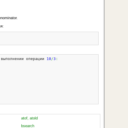
nominator.
ля:
 выполнении операции 
10
/
3
:
atof, atold
bsearch