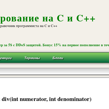
Перейти к
основному
содержанию
рование на C и C++
равочник программиста на C и C++
р за 5$ c DDoS защитой. Бонус 15% на первое пополнение в теч
ункции
Термины
Блоги
t div(int numerator, int denominator)