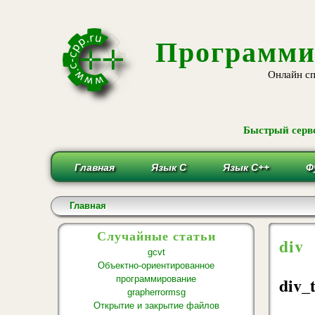
Программи
Онлайн сп
Быстрый серве
Главная
Язык С
Язык С++
Ф
Вы здесь
Главная
Случайные статьи
div
gcvt
Объектно-ориентированное
div_
программирование
grapherrormsg
Открытие и закрытие файлов