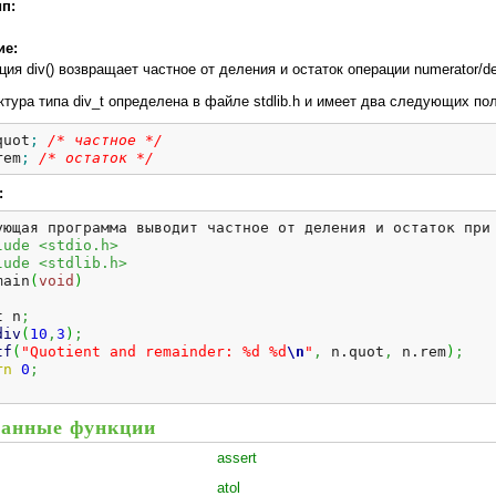
ип:
ие:
ция div() возвращает частное от деления и остаток операции numerator/de
ктура типа div_t определена в файле stdlib.h и имеет два следующих по
quot
;
/* частное */
rem
;
/* остаток */
:
ующая программа выводит частное от деления и остаток при
lude <stdio.h>
lude <stdlib.h>
main
(
void
)
t n
;
div
(
10
,
3
)
;
tf
(
"Quotient and remainder: %d %d
\n
"
,
 n.
quot
,
 n.
rem
)
;
rn
0
;
анные функции
assert
atol