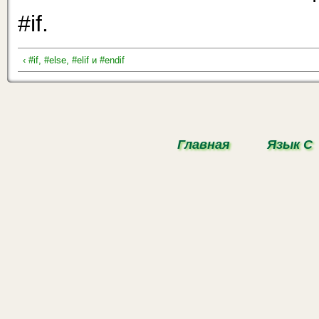
#if.
‹ #if, #else, #elif и #endif
Главная
Язык С