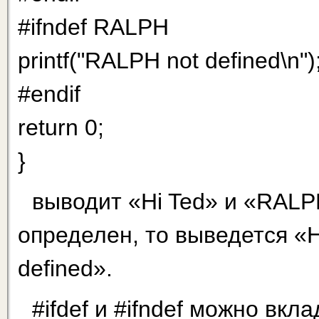
#ifndef RALPH
printf("RALPH not defined\n")
#endif
return 0;
}
выводит «Hi Ted» и «RALPH
определен, то выведется «H
defined».
#ifdef и #ifndef можно вкла