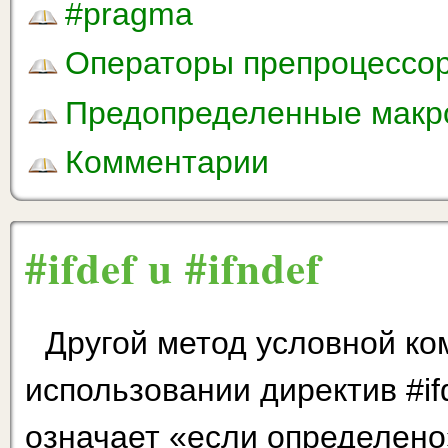
#pragma
Операторы препроцессор
Предопределенные макр
Комментарии
#ifdef u #ifndef
Другой метод условной ко
использовании директив #ifde
означает «если определено