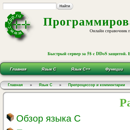
Пе
ос
со
Программирова
Онлайн справочник 
Быстрый сервер за 5$ c DDoS защитой. 
Главная
Язык С
Язык С++
Функции
Вы здесь
Главная
»
Язык С
»
Препроцессор и комментарии
Р
Обзор языка С