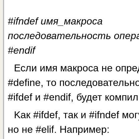
#ifndef имя_макроса
последовательность опер
#endif
Если имя макроса не опре
#define, то последовательн
#ifdef и #endif, будет компи
Kaк #ifdef, так и #ifndef м
но нe #elif. Например: