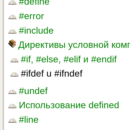
#define
#error
#include
Директивы условной ком
#if, #else, #elif и #endif
#ifdef u #ifndef
#undef
Использование defined
#line