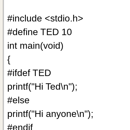
#include <stdio.h>
#define TED 10
int main(void)
{
#ifdef TED
printf("Hi Ted\n");
#else
printf("Hi anyone\n");
#endif