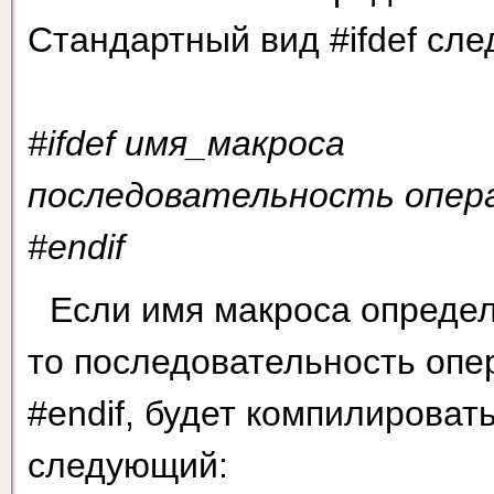
Стандартный вид #ifdef сл
#ifdef имя_макроса
последовательность опер
#endif
Если имя макроса определ
то последовательность опер
#endif, будет компилироват
следующий: