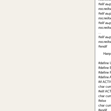
#elif вы
послед
#elif вы
послед
#elif вы
послед
...
#elif в
послед
#endif
Напр
#define 
#define
#define
#defin
#if AC
char curr
#elif 
char cur
#else
char curr
#endif