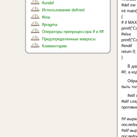
#undef
#def in
Использование defined
int main(
{
#line
# if MA
#pragma
printf("C
Операторы препроцессора # и ##
#else
Предопределенные макросы
printf("C
#endif
Комментарии
return 0;
}
В да
#if, а к
Обра
быть тол
#eli
#elif с
противн
#if выр
послед
#elif вы
послед