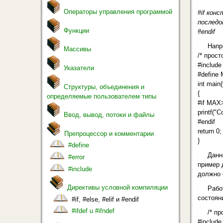
Операторы управления программой
#if кон
послед
Функции
#endif
Напр
Массивы
/* прост
#include
Указатели
#define
int main(
Структуры, объединения и
{
определяемые пользователем типы
#if MAX
printf("C
Ввод, вывод, потоки и файлы
#endif
return 0;
Препроцессор и комментарии
}
#define
Данн
#error
пример 
#include
должно 
Директивы условной компиляции
Рабо
состоян
#if, #else, #elif и #endif
#ifdef u #ifndef
/* пр
#include