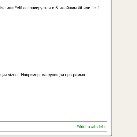
lse или #elif ассоциируется с ближайшим #if или #elif.
яции sizeof. На­пример, следующая программа
#ifdef u #ifndef ›