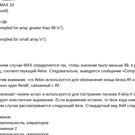
e MAX 10
void)
X>99
ompiled for array greater than 99.\n");
ompiled for small array.\n");
нном случае MAX определяется так, чтобы значение было меньше 99, в р
од, соответствующий #else. Следовательно, выводится сообщение «Compile
тим внимание, что #else используется для обозначения конца блока #if и
ько один #endif, связанный c #if.
f означает «иначе если» и используется для построения лесенки if-else-i
ледует константное выражение. Если выражение истинно, то блок кода к
ом слу­чае рассматривается следующий блок. Стандартный вид #elif сл
ажение
овательность операторов
ражение 1
овательность операторов