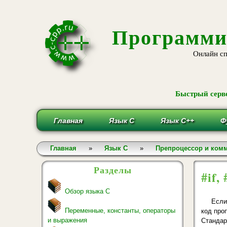
Программи
Онлайн сп
Быстрый серве
Главная
Язык С
Язык С++
Ф
Вы здесь
Главная
»
Язык С
»
Препроцессор и ком
Разделы
#if, 
Обзор языка С
Если
Переменные, константы, операторы
код проп
и выражения
Стандар