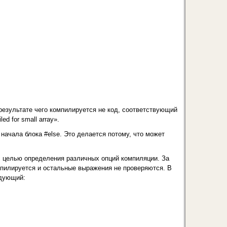
езультате чего ком­пилируется не код, соответствующий
d for small array».
 начала блока #else. Это делается потому, что может
f с целью определе­ния различных опций компиляции. За
омпилируется и остальные выражения не проверяются. В
едующий: