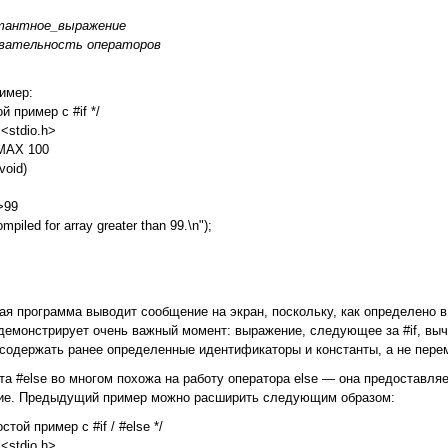
стантное_выражение
овательность операторов
имер:
ой пример с #if */
 <stdio.h>
 MAX 100
void)
>99
ompiled for array greater than 99.\n");
ая программа выводит сообщение на экран, поскольку, как определено 
демонстрирует очень важный момент: выражение, следующее зa #if, выч
содержать ранее определенные идентификаторы и константы, а не пере
та #else во многом похожа на работу оператора else — она предоставляе
ие. Предыдущий пример можно расширить следую­щим образом:
остой пример с #if / #else */
 <stdio.h>