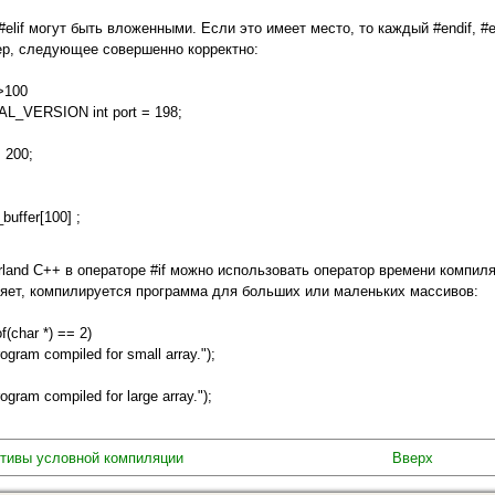
 #elif могут быть вложенными. Если это имеет место, то каждый #endif, #e
р, следующее совершенно корректно:
>100
AL_VERSION int port = 198;
= 200;
buffer[100] ;
rland С++ в операторе #if можно использовать оператор времени компил
яет, компилируется программа для больших или малень­ких массивов:
of(char *) == 2)
rogram compiled for small array.");
rogram compiled for large array.");
ктивы условной компиляции
Вверх