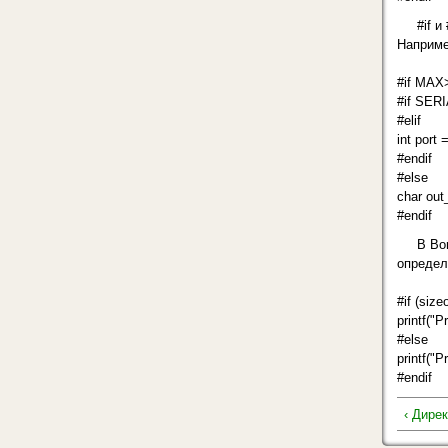
#if и
Наприме
#if МАХ
#if SERI
#elif
int port 
#endif
#else
char out_
#endif
В Bo
определ
#if (size
printf("P
#else
printf("P
#endif
‹ Дире