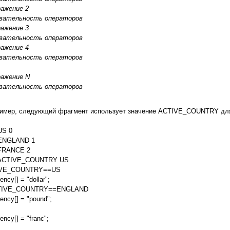
ражение 2
овательность операторов
ражение 3
овательность операторов
ражение 4
овательность операторов
ыражение N
овательность операторов
имер, следующий фрагмент использует значение ACTIVE_COUNTRY для 
US 0
 ENGLAND 1
 FRANCE 2
e ACTIVE_COUNTRY US
TIVE_COUNTRY==US
ency[] = "dollar";
ACTIVE_COUNTRY==ENGLAND
rency[] = "pound";
ency[] = "franc";