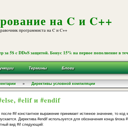
Перейти к
основному
содержанию
рование на C и C++
равочник программиста на C и C++
р за 5$ c DDoS защитой. Бонус 15% на первое пополнение в теч
ункции
Термины
Блоги
ментарии
»
Директивы условной компиляции
#else, #elif и #endif
 после #if константное выражение принимает истинное значение, то код м
ускается. Директива #endif используется для обо­значения конца блока #i
тный вид #if следующий: