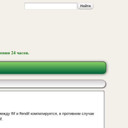
ении 24 часов.
ежду #if и #endif компилируется, в противном случае
f.