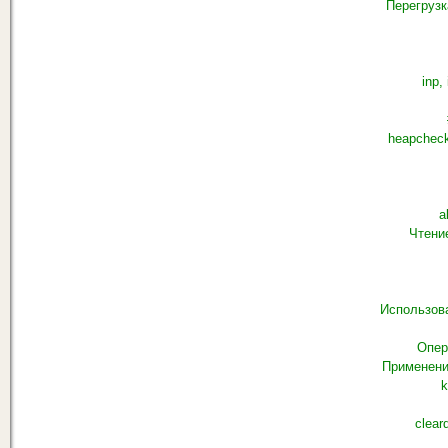
Перегрузк
inp, 
heapcheck
a
Чтени
Использов
Опер
Применени
k
clear