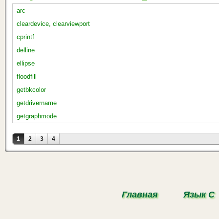
arc
cleardevice, clearviewport
cprintf
delline
ellipse
floodfill
getbkcolor
getdrivername
getgraphmode
Страницы
1
2
3
4
Главная
Язык С