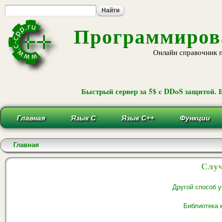
Пе
ос
со
Программирова
Онлайн справочник 
Быстрый сервер за 5$ c DDoS защитой. 
Главная
Язык С
Язык С++
Функции
Вы здесь
Главная
Случ
Другой способ 
Библиотека 