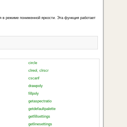
 в режиме пони­женной яркости. Эта функция работает
:
circle
clreol, clrscr
cscanf
drawpoly
fillpoly
getaspectratio
getdefaultpalette
getfillsettings
getlinesettings