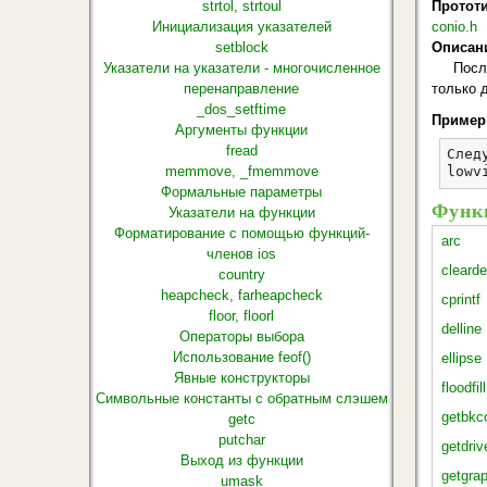
strtol, strtoul
Протот
Инициализация указателей
conio.h
setblock
Описан
Указатели на указатели - многочисленное
Посл
перенаправление
только 
_dos_setftime
Пример
Аргументы функции
fread
След
memmove, _fmemmove
lowv
Формальные параметры
Функц
Указатели на функции
Форматирование с помощью функций-
arc
членов ios
clearde
country
heapcheck, farheapcheck
cprintf
floor, floorl
delline
Операторы выбора
Использование feof()
ellipse
Явные конструкторы
floodfill
Символьные константы с обратным слэшем
getbkco
getc
putchar
getdri
Выход из функции
getgra
umask