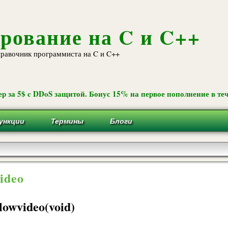
Перейти к
основному
содержанию
рование на C и C++
равочник программиста на C и C++
р за 5$ c DDoS защитой. Бонус 15% на первое пополнение в теч
ункции
Термины
Блоги
ideo
 lowvideo(void)