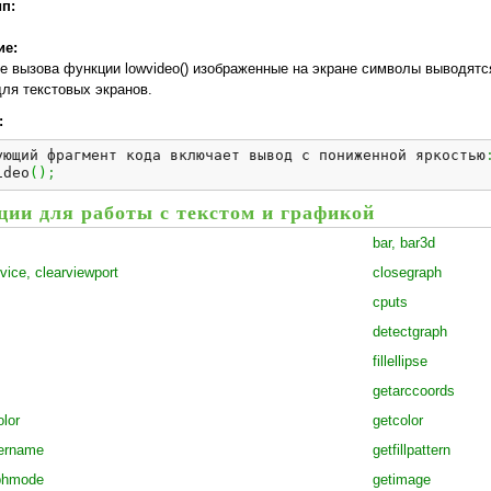
ип:
ие:
е вызова функции lowvideo() изображенные на экране символы выводятся
для текстовых экранов.
:
ующий фрагмент кода включает вывод с пониженной яркостью
ideo
(
)
;
ии для работы с текстом и графикой
bar, bar3d
vice, clearviewport
closegraph
cputs
detectgraph
fillellipse
getarccoords
lor
getcolor
vername
getfillpattern
phmode
getimage