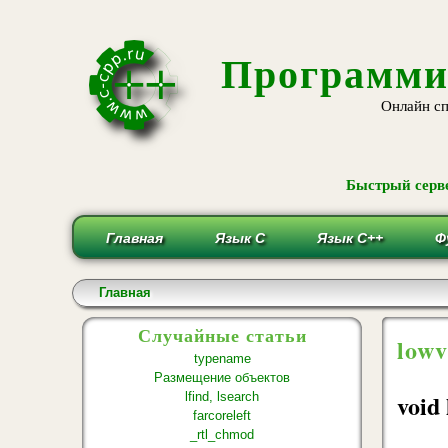
Программи
Онлайн сп
Быстрый серве
Главная
Язык С
Язык С++
Ф
Вы здесь
Главная
Случайные статьи
lowv
typename
Размещение объектов
void
lfind, lsearch
farcoreleft
_rtl_chmod