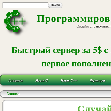
Пе
ос
со
Программирова
Онлайн справочник 
Быстрый сервер за 5$ c
первое пополнени
Главная
Язык С
Язык С++
Функции
Вы здесь
Главная
Случай