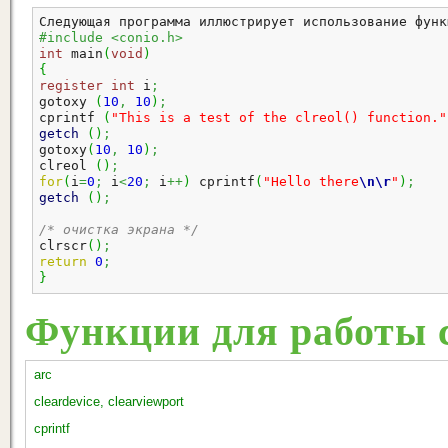
Следующая программа иллюстрирует использование функ
#include <conio.h>
int
 main
(
void
)
{
register
int
 i
;
gotoxy 
(
10
,
10
)
;
cprintf 
(
"This is a test of the clreol() function."
getch
(
)
;
gotoxy
(
10
,
10
)
;
clreol 
(
)
;
for
(
i
=
0
;
 i
<
20
;
 i
++
)
 cprintf
(
"Hello there
\n
\r
"
)
;
getch
(
)
;
/* очистка экрана */
clrscr
(
)
;
return
0
;
}
Функции для работы с
arc
cleardevice, clearviewport
cprintf