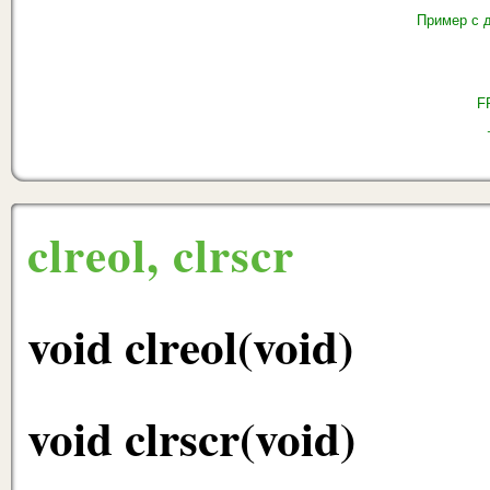
Пример с 
F
clreol, clrscr
void clreol(void)
void clrscr(void)