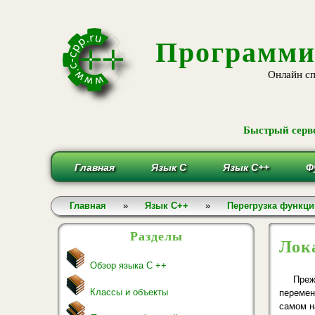
Программи
Онлайн сп
Быстрый серве
Главная
Язык С
Язык С++
Ф
Вы здесь
Главная
»
Язык С++
»
Перегрузка функци
Разделы
Лок
Обзор языка С ++
Преж
Классы и объекты
перемен
самом н