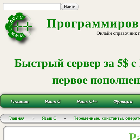
Пе
ос
со
Программирова
Онлайн справочник 
Быстрый сервер за 5$ c
первое пополнени
Главная
Язык С
Язык С++
Функции
Вы здесь
Главная
»
Язык С
»
Переменные, константы, опера
Р