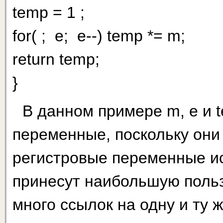
temp = 1 ;
for( ; e; e--) temp *= m;
return temp;
}
В данном примере m, e и 
переменные, поскольку они
регистровые переменные ис
принесут наибольшую пользу
много ссылок на одну и ту 