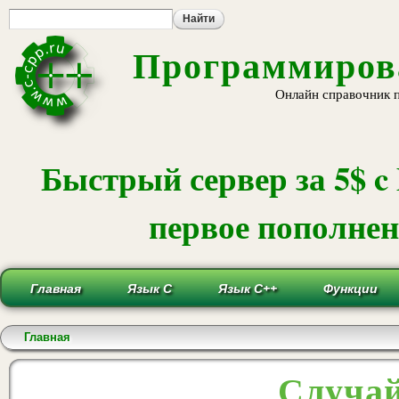
Пе
ос
со
Программирова
Онлайн справочник 
Быстрый сервер за 5$ c
первое пополнени
Главная
Язык С
Язык С++
Функции
Вы здесь
Главная
Случай