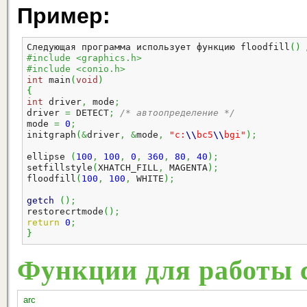
Пример:
Следующая программа использует функцию floodfill
(
)
 
#include <graphics.h>
#include <conio.h>
int
 main
(
void
)
{
int
 driver
,
 mode
;
driver 
=
 DETECT
;
/* автоопределение */
mode 
=
0
;
initgraph
(
&
driver
,
&
mode
,
"c:
\\
bc5
\\
bgi"
)
;
ellipse 
(
100
,
100
,
0
,
360
,
80
,
40
)
;
setfillstyle
(
XHATCH_FILL
,
 MAGENTA
)
;
floodfill
(
100
,
100
,
 WHITE
)
;
getch
(
)
;
restorecrtmode
(
)
;
return
0
;
}
Функции для работы с
arc