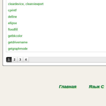
cleardevice, clearviewport
cprintf
delline
ellipse
floodfill
getbkcolor
getdrivername
getgraphmode
Страницы
1
2
3
4
Главная
Язык С