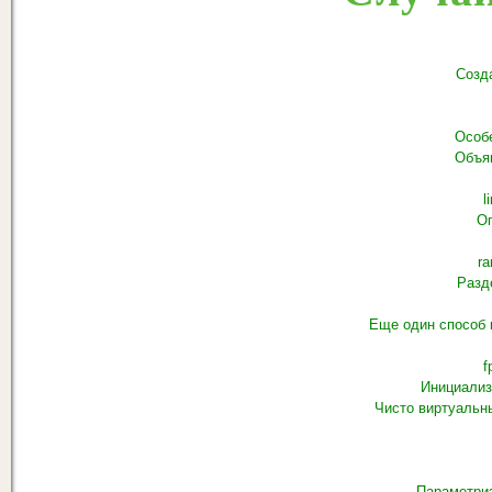
Созд
Особ
Объя
l
Оп
ra
Разд
Еще один способ 
f
Инициализ
Чисто виртуальн
Параметри