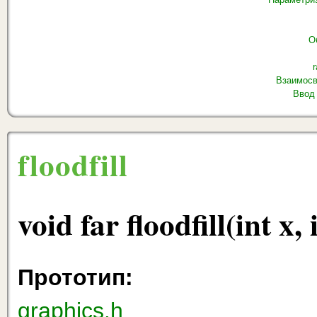
О
r
Взаимосв
Ввод
floodfill
void far floodfill(int x,
Прототип:
graphics.h