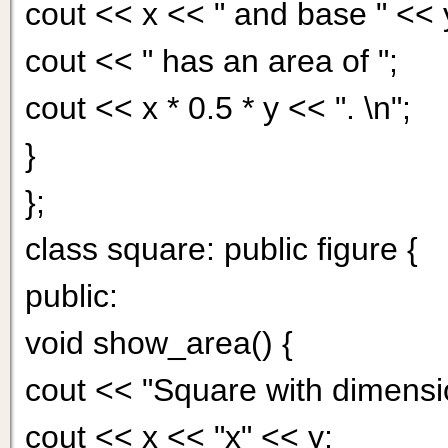
cout << x << " and base " << 
cout << " has an area of ";
cout << x * 0.5 * у << ". \n";
}
};
class square: public figure {
public:
void show_area() {
cout << "Square with dimensi
cout << x << "x" << y;