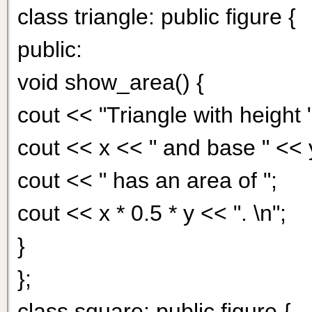
class triangle: public figure {
public:
void show_area() {
cout << "Triangle with height "
cout << x << " and base " << 
cout << " has an area of ";
cout << x * 0.5 * у << ". \n";
}
};
class square: public figure {