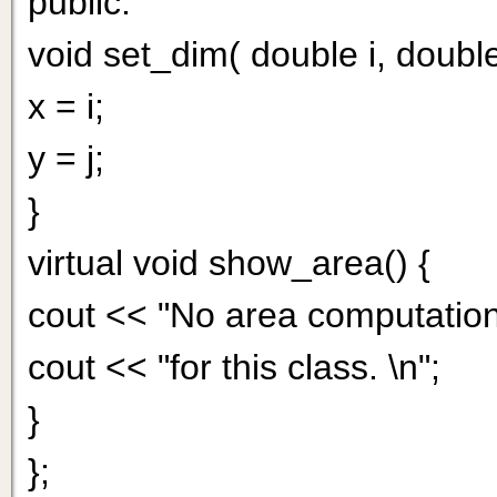
public:
void set_dim( double i, double 
x = i;
у = j;
}
virtual void show_area() {
cout << "No area computation
cout << "for this class. \n";
}
};