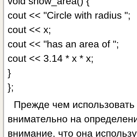
void show_area() {
cout << "Circle with radius ";
cout << x;
cout << "has an area of ";
cout << 3.14 * x * x;
}
};
Прежде чем использовать к
внимательно на определени
внимание, что она использу