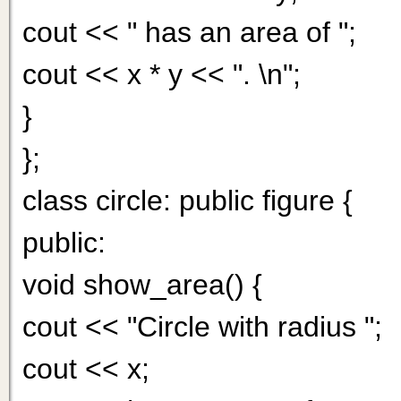
cout << " has an area of ";
cout << x * у << ". \n";
}
};
class circle: public figure {
public:
void show_area() {
cout << "Circle with radius ";
cout << x;