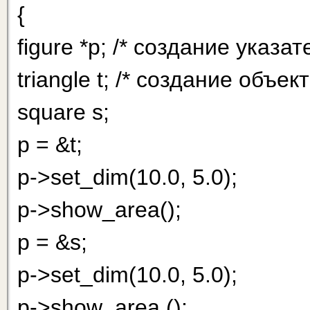
{
figure *p; /* создание указат
triangle t; /* создание объе
square s;
р = &t;
p->set_dim(10.0, 5.0);
p->show_area();
p = &s;
p->set_dim(10.0, 5.0);
p->show_area ();