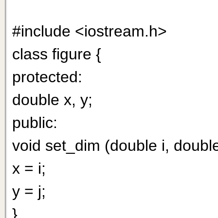
#include <iostream.h>
class figure {
protected:
double x, y;
public:
void set_dim (double i, double
x = i;
y = j;
}