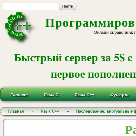
Пе
ос
со
Программирова
Онлайн справочник 
Быстрый сервер за 5$ c
первое пополнени
Главная
Язык С
Язык С++
Функции
Вы здесь
Главная
»
Язык С++
»
Наследование, виртуальные 
Р