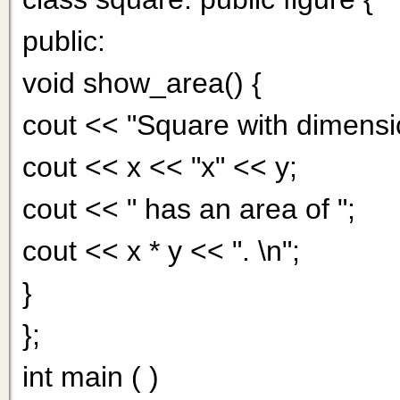
public:
void show_area() {
cout << "Square with dimensi
cout << x << "x" << y;
cout << " has an area of ";
cout << x * у << ". \n";
}
};
int main ( )