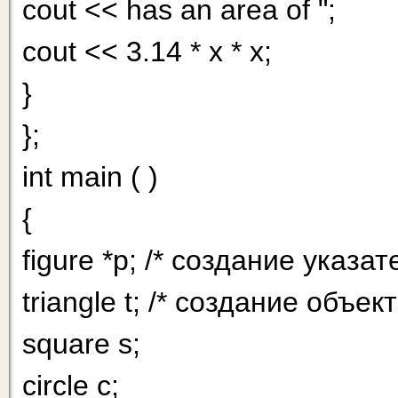
cout << has an area of ";
cout << 3.14 * x * x;
}
};
int main ( )
{
figure *p; /* создание указат
triangle t; /* создание объе
square s;
circle с;