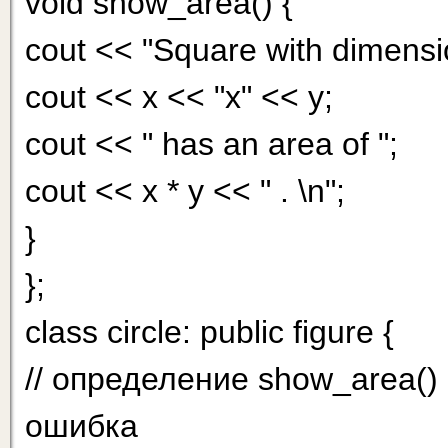
void show_area() {
cout << "Square with dimensi
cout << x << "x" << y;
cout << " has an area of ";
cout << x * у << " . \n";
}
};
class circle: public figure {
// определение show_area()
ошибка