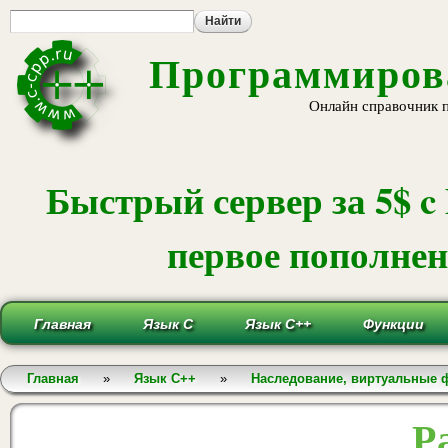
Пе
ос
со
Программирова
Онлайн справочник 
Быстрый сервер за 5$ c
первое пополнени
Главная
Язык С
Язык С++
Функции
Вы здесь
Главная
»
Язык С++
»
Наследование, виртуальные 
Р