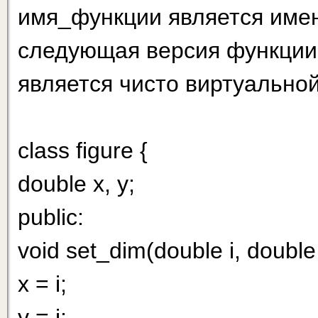
имя_функции является имен
следующая версия функции s
является чисто виртуально
class figure {
double х, у;
public:
void set_dim(double i, double 
x = i;
y = j;