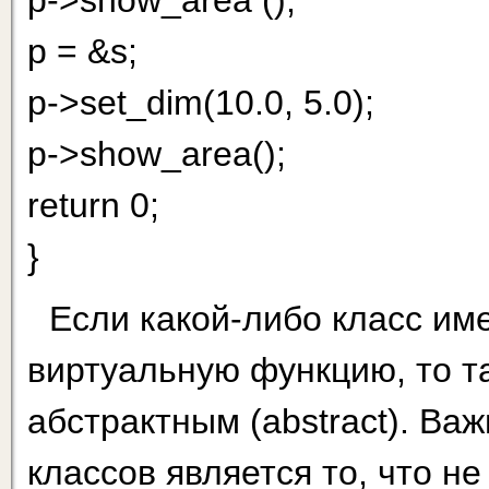
p->show_area ();
p = &s;
p->set_dim(10.0, 5.0);
p->show_area();
return 0;
}
Если какой-либо класс име
виртуальную функцию, то т
абстрактным (abstract). Ва
классов является то, что н