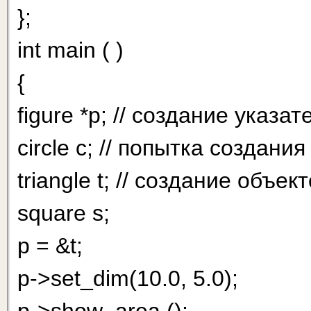
};
int main ( )
{
figure *р; // создание указа
circle с; // попытка создани
triangle t; // создание объ
square s;
p = &t;
p->set_dim(10.0, 5.0);