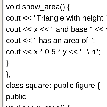
void show_area() {
cout << "Triangle with height "
cout << x << " and base " << 
cout << " has an area of ";
cout << x * 0.5 * у << ". \ n";
}
};
class square: public figure {
public: