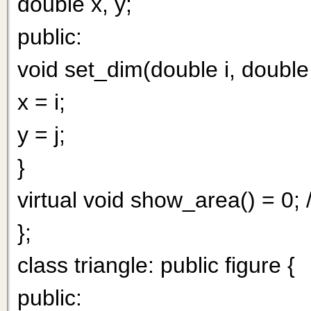
double x, y;
public:
void set_dim(double i, double 
x = i;
у = j;
}
virtual void show_area() = 0; 
};
class triangle: public figure {
public: