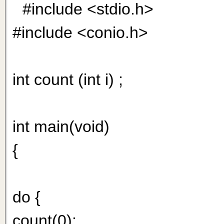
#include <stdio.h>
#include <conio.h>
int count (int i) ;
int main(void)
{
do {
count(0);