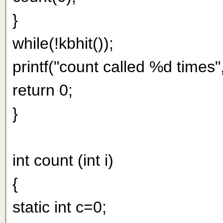
}
while(!kbhit());
printf("count called %d times",
return 0;
}
int count (int i)
{
static int c=0;