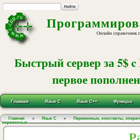
Пе
ос
со
Программирова
Онлайн справочник 
Быстрый сервер за 5$ c
первое пополнени
Главная
Язык С
Язык С++
Функции
Вы здесь
Главная
»
Язык С
»
Переменные, константы, опера
переменные
Р