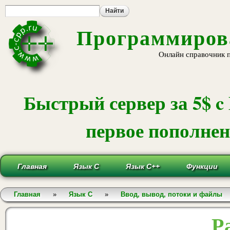
Пе
ос
со
Программирова
Онлайн справочник 
Быстрый сервер за 5$ c
первое пополнени
Главная
Язык С
Язык С++
Функции
Вы здесь
Главная
»
Язык С
»
Ввод, вывод, потоки и файлы
Р