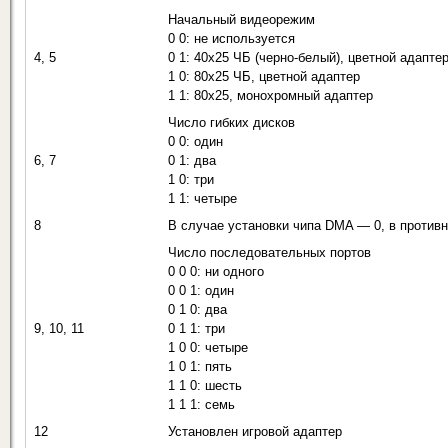
Начальный видеорежим
0 0: не используется
4, 5
0 1: 40x25 ЧБ (черно-белый), цветной адапте
1 0: 80x25 ЧБ, цветной адаптер
1 1: 80x25, монохромный адаптер
Число гибких дисков
0 0: один
6, 7
0 1: два
1 0: три
1 1: четыре
8
В случае установки чипа DMA — 0, в против
Число последовательных портов
0 0 0: ни одного
0 0 1: один
0 1 0: два
9, 10, 11
0 1 1: три
1 0 0: четыре
1 0 1: пять
1 1 0: шесть
1 1 1: семь
12
Установлен игровой адаптер