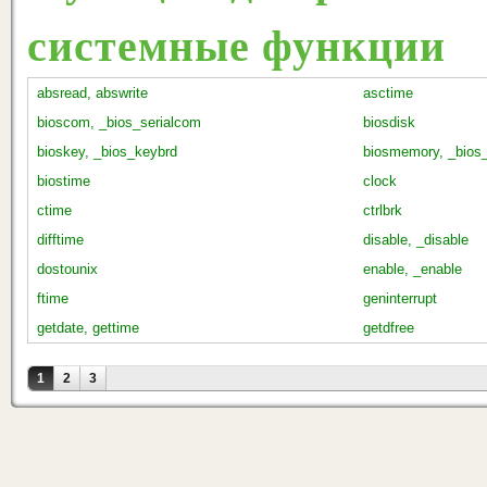
системные функции
absread, abswrite
asctime
bioscom, _bios_serialcom
biosdisk
bioskey, _bios_keybrd
biosmemory, _bio
biostime
clock
ctime
ctrlbrk
difftime
disable, _disable
dostounix
enable, _enable
ftime
geninterrupt
getdate, gettime
getdfree
Страницы
1
2
3