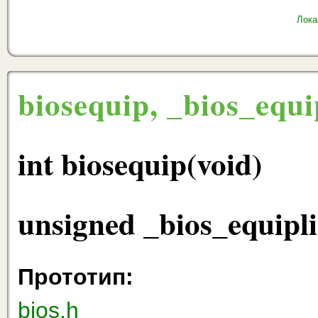
Лока
biosequip, _bios_equi
int biosequip(void)
unsigned _bios_equipli
Прототип:
bios.h