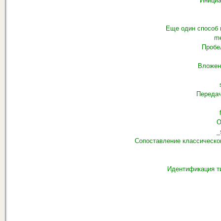
Инициа
Еще один способ 
me
Пробе
Вложен
Передач
О
_
Сопоставление классическо
Идентификация ти