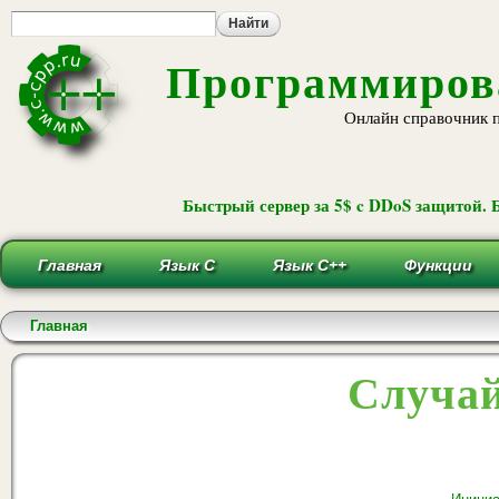
Пе
ос
со
Программирова
Онлайн справочник 
Быстрый сервер за 5$ c DDoS защитой. 
Главная
Язык С
Язык С++
Функции
Вы здесь
Главная
Случай