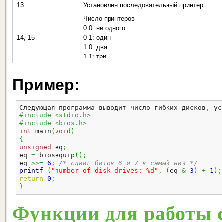
13
Установлен последовательный принтер
Число принтеров
0 0: ни одного
14, 15
0 1: один
1 0: два
1 1: три
Пример:
Следующая программа выводит число гибких дисков
,
 ус
#include <stdio.h>
#include <bios.h>
int
 main
(
void
)
{
unsigned
 eq
;
eq 
=
 biosequip
(
)
;
eq 
>>=
6
;
/* сдвиг битов 6 и 7 в самый низ */
printf
(
"number of disk drives: %d"
,
(
eq 
&
3
)
+
1
)
;
return
0
;
}
Функции для работы с