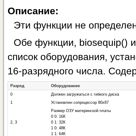
Описание:
Эти функции не определе
Обе функции, biosequip() 
список оборудования, устан
16-разрядного числа. Соде
Разряд
Оборудование
0
Должен загружаться с гибкого диска
1
Установлен сопроцессор 80x87
Размер ОЗУ материнской платы
0 0: 16К
2, 3
0 1: 32К
1 0: 48К
1 1: 64К