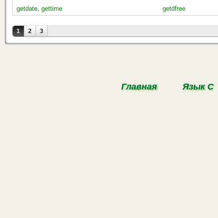
getdate, gettime
getdfree
Страницы
1
2
3
Главная
Язык С