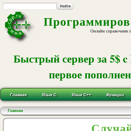
Пе
ос
со
Программирова
Онлайн справочник 
Быстрый сервер за 5$ c
первое пополнени
Главная
Язык С
Язык С++
Функции
Вы здесь
Главная
Случай