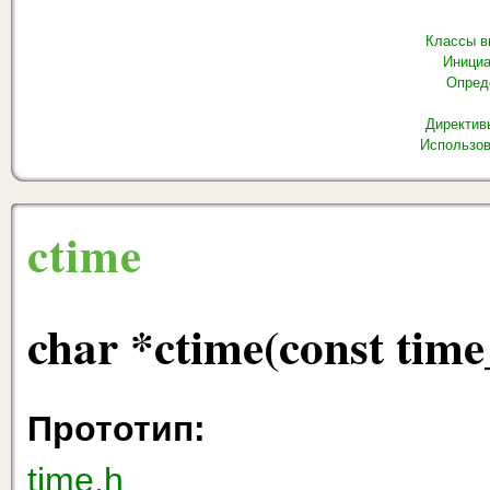
Классы в
Инициа
Опред
Директив
Использов
ctime
char *ctime(const time
Прототип:
time.h