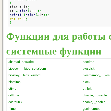
{
time_t lt
;
It 
=
time
(
NULL
)
;
printf
(
ctime
(
&
lt
)
)
;
return
0
;
}
Функции для работы с
системные функции
absread, abswrite
asctime
bioscom, _bios_serialcom
biosdisk
bioskey, _bios_keybrd
biosmemory, _bio
biostime
clock
ctime
ctrlbrk
difftime
disable, _disable
dostounix
enable, _enable
ftime
geninterrupt