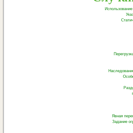
Использование 
Ука
Стати
Перегрузк
Наследовани
Особ
Разд
Явная пере
Задание ог