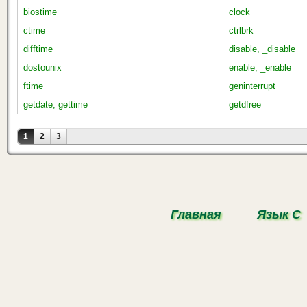
biostime
clock
ctime
ctrlbrk
difftime
disable, _disable
dostounix
enable, _enable
ftime
geninterrupt
getdate, gettime
getdfree
Страницы
1
2
3
Главная
Язык С