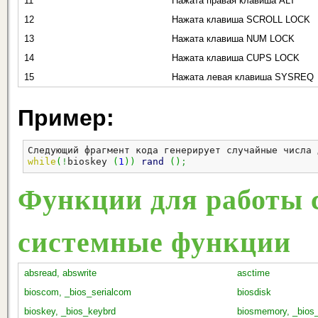
11
Нажата правая клавиша ALT
12
Нажата клавиша SCROLL LOCK
13
Нажата клавиша NUM LOCK
14
Нажата клавиша CUPS LOCK
15
Нажата левая клавиша SYSREQ
Пример:
Следующий фрагмент кода генерирует случайные числа 
while
(
!
bioskey 
(
1
)
)
rand
(
)
;
Функции для работы с
системные функции
absread, abswrite
asctime
bioscom, _bios_serialcom
biosdisk
bioskey, _bios_keybrd
biosmemory, _bio