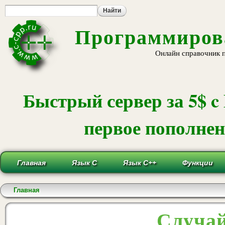
Пе
ос
со
Программирова
Онлайн справочник 
Быстрый сервер за 5$ c
первое пополнени
Главная
Язык С
Язык С++
Функции
Вы здесь
Главная
Случай