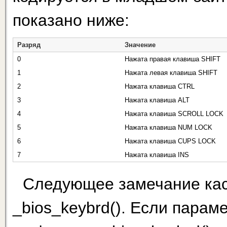
показано ниже:
Разряд
Значение
0
Нажата правая клавиша SHIFT
1
Нажата левая клавиша SHIFT
2
Нажата клавиша CTRL
3
Нажата клавиша ALT
4
Нажата клавиша SCROLL LOCK
5
Нажата клавиша NUM LOCK
6
Нажата клавиша CUPS LOCK
7
Нажата клавиша INS
Следующее замечание кас
_bios_keybrd(). Если пар