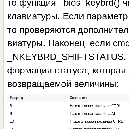
то функция _bios_keybrd() 
клавиатуры. Если пара­ме
то проверяются дополните
виатуры. Наконец, если cm
_NKEYBRD_SHIFTSTATUS, т
формация статуса, которая
возвращаемой величины:
Разряд
Значение
8
Нажата левая клавиша CTRL
9
Нажата левая клавиша ALT
10
Нажата правая клавиша CTRL