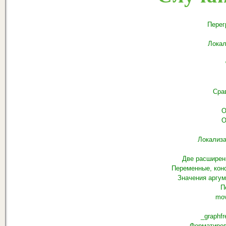
Перег
Локал
Сра
О
О
Локализа
Две расширенн
Переменные, кон
Значения аргу
П
mo
_graphf
Форматиров