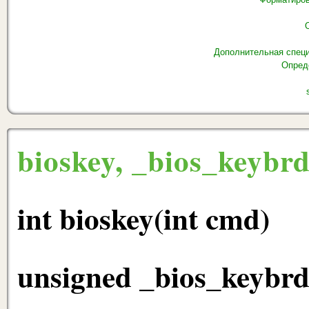
О
Дополнительная спец
Опред
bioskey, _bios_keybr
int bioskey(int cmd)
unsigned _bios_keybr