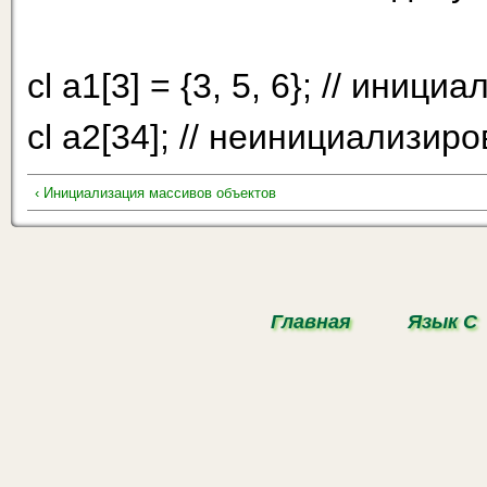
cl a1[3] = {3, 5, 6}; // иниц
cl а2[34]; // неинициализир
‹ Инициализация массивов объектов
Главная
Язык С