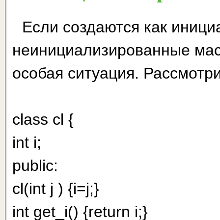
Если создаются как иници
неинициализированные масс
особая ситуация. Рассмотр
class cl {
int i;
public:
cl(int j ) {i=j;}
int get_i() {return i;}