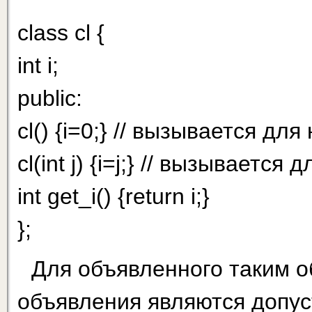
class cl {
int i;
public:
cl() {i=0;} // вызывается 
cl(int j) {i=j;} // вызывает
int get_i() {return i;}
};
Для объявленного таким 
объявления являются допу