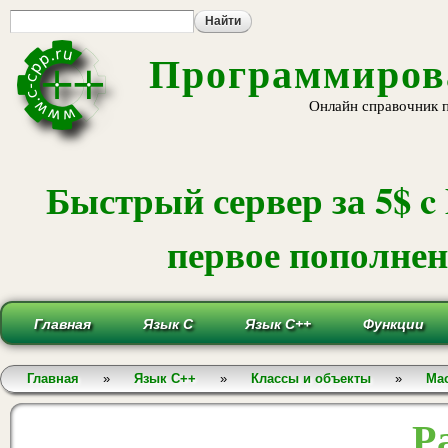
Пе
ос
со
Программирова
Онлайн справочник 
Быстрый сервер за 5$ c
первое пополнени
Главная
Язык С
Язык С++
Функции
Вы здесь
Главная
»
Язык С++
»
Классы и объекты
»
Ма
Р