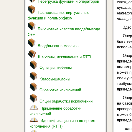
Перегрузка функций и операторов
const_c
dynamic
Наследование, виртуальные
reinterp
функции и полиморфизм
static_
Здес
Библиотека классов ввода/вывода
С++
Опер
быть те
Ввод/вывод в массивы
использ
Опер
Шаблоны, исключения и RTTI
приведе
полимор
Функции-шаблоны
может п
если ук
Классы-шаблоны
требуем
приведе
Обработка исключений
Опер
Опции обработки исключений
на базо
Применение обработки
проверо
исключений
может б
приведе
Идентификация типа во время
исполнения (RTTI)
Толь