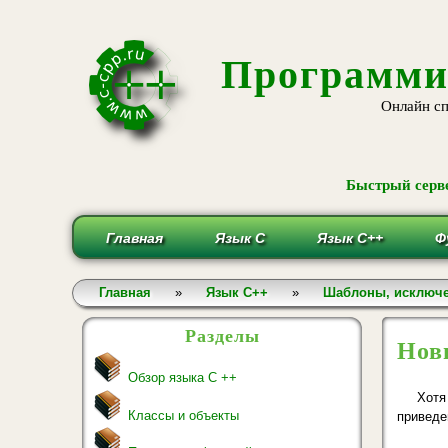
Программи
Онлайн сп
Быстрый серве
Главная
Язык С
Язык С++
Ф
Вы здесь
Главная
»
Язык С++
»
Шаблоны, исключе
Разделы
Нов
Обзор языка С ++
Хотя
Классы и объекты
приведе