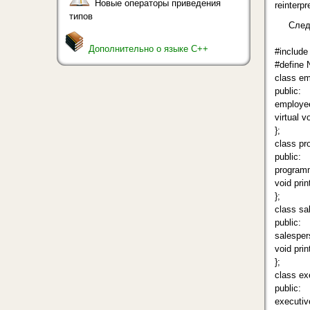
Новые операторы приведения
reinterpr
типов
След
Дополнительно о языке C++
#include
#defin
class em
public:
employee
virtual vo
};
class pr
public:
programm
void prin
};
class sa
public:
salesper
void prin
};
class ex
public:
executiv