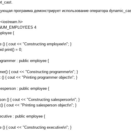
et_cast.
ующая программа демонстрирует использование оператора dynamic_cas
 <iostream.h>
e NUM_EMPLOYEES 4
ployee {
 () { cout << "Constructing employee\n"; }
id print() = 0;
ogrammer : public employee {
er() { cout << "Constructing programmer\n"; }
t () { cout << "Printing programmer object\n"; }
lesperson : public employee {
son () { cout << "Constructing salesperson\n"; }
t() { cout << "Printing salesperson object\n"; }
ecutive : public employee {
e () { cout << "Constructing executive\n"; }