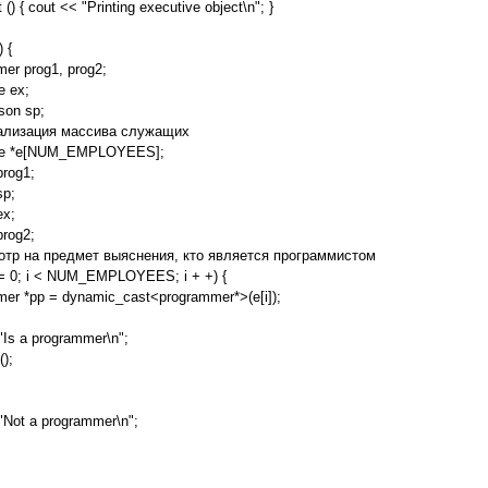
t () { cout << "Printing executive object\n"; }
) {
er prog1, prog2;
e ex;
son sp;
иализация массива служащих
ee *e[NUM_EMPLOYEES];
prog1;
sp;
ex;
prog2;
мотр на предмет выяснения, кто является программистом
 i = 0; i < NUM_EMPLOYEES; i + +) {
er *pp = dynamic_cast<programmer*>(e[i]);
"Is a programmer\n";
();
"Not a programmer\n";