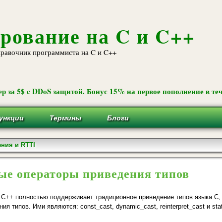
Перейти к
основному
содержанию
рование на C и C++
равочник программиста на C и C++
р за 5$ c DDoS защитой. Бонус 15% на первое пополнение в теч
ункции
Термины
Блоги
ния и RTTI
ые операторы приведения типов
 С++ полностью поддерживает традиционное приведение типов языка С,
ния типов. Ими являются: const_cast, dynamic_cast, reinterpret_cast и 