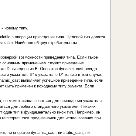
 к новому типу.
olatile в операции приведения типа. Целевой тип должен
 volatile. Наиболее общеупотребительным
роверкой возмож­ности приведения типа. Если такое
го основным применением служит приведение
де D выведено из В. Оператор dynamic_cast всегда
ести указатель В* к указателю D* только в том случае,
ynamic_cast выполняет успешное приведение типа, если
ет быть применен к исходному типу объек­та. Если
, он может ис­пользоваться для приведения указателя
аться для любого стандартного указателя. Никаких
ет один тип в фундаментально иной тип. Например, он
 reinterpret_cast предназначен для использования при
ть ни оператор dynamic_cast, ни static_cast, ни