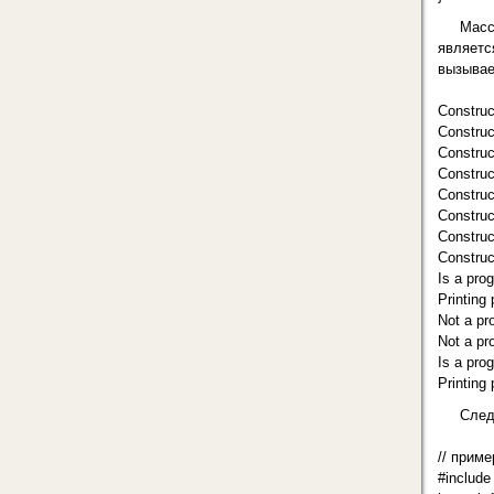
Масс
являетс
вызывае
Construc
Construc
Construc
Construc
Construc
Construc
Construc
Construc
Is a pro
Printing
Not a p
Not a p
Is a pro
Printing
След
// приме
#include