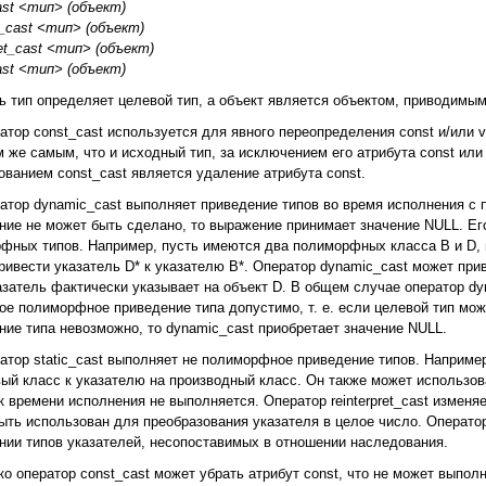
ast <тип> (объект)
_cast <тип> (объект)
ret_cast <тип> (объект)
cast <тип> (объект)
ь тип определяет целевой тип, а объект является объектом, приводимым
атор const_cast используется для явного переопределения const и/или v
м же самым, что и исходный тип, за исключением его атрибута const или
ованием const_cast явля­ется удаление атрибута const.
атор dynamic_cast выполняет приведение типов во время исполнения с п
ние не может быть сделано, то выражение принимает значение NULL. Е
фных типов. Например, пусть имеются два полиморфных класса В и D, г
ривести указатель D* к указателю В*. Оператор dynamic_cast может прив
азатель фактически указывает на объект D. В общем случае оператор d
ое полиморфное приведение типа допустимо, т. е. если целевой тип мож
ние типа невозможно, то dynamic_cast приобретает значение NULL.
атор static_cast выполняет не полиморфное приведение типов. Например
вый класс к указателю на производный класс. Он также может использов
к времени ис­полнения не выполняется. Оператор reinterpret_cast изменя
ыть использован для преобразования указателя в целое число. Опера­тор
нии типов указателей, несопо­ставимых в отношении наследования.
ко оператор const_cast может убрать атрибут const, что не может выполни