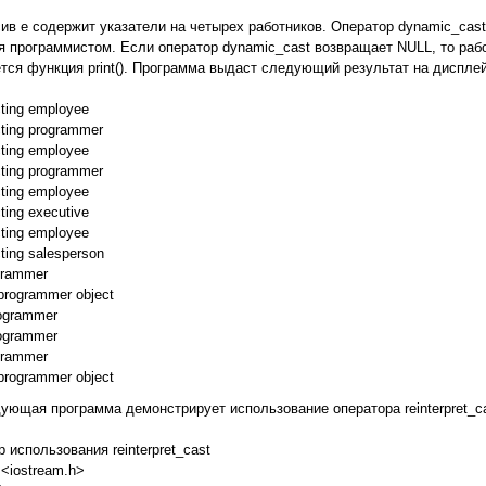
ив e содержит указатели на четырех работников. Оператор dynamic_cast
я программистом. Если оператор dynamic_cast возвращает NULL, то раб
тся функция print(). Программа выдаст следующий результат на дисплей
ting employee
ting programmer
ting employee
ting programmer
ting employee
ting executive
ting employee
ting salesperson
grammer
 programmer object
rogrammer
rogrammer
grammer
 programmer object
ующая программа демонстрирует использование оператора reinterpret_ca
р использования reinterpret_cast
 <iostream.h>