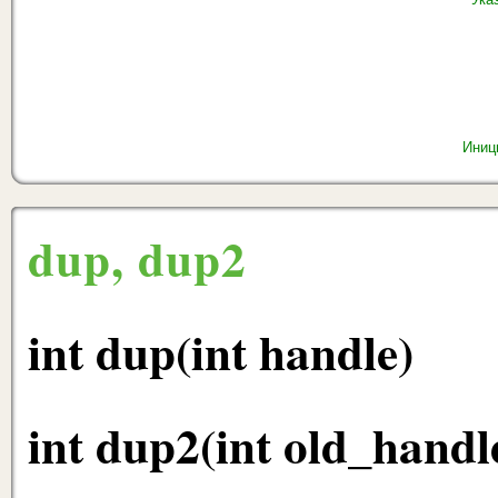
Иниц
dup, dup2
int dup(int handle)
int dup2(int old_handl