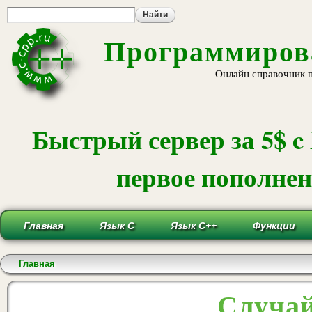
Пе
ос
со
Программирова
Онлайн справочник 
Быстрый сервер за 5$ c
первое пополнени
Главная
Язык С
Язык С++
Функции
Вы здесь
Главная
Случай