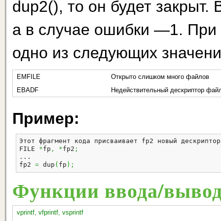
dup2(), то он будет закрыт.
а в случае ошибки —1. При 
одно из следующих значен
EMFILE
Открыто слишком много файлов
EBADF
Недействительный дескриптор фай
Пример:
Этот фрагмент кода присваивает fp2 новый дескриптор 
FILE 
*
fp
,
*
fp2
;
fp2
=
 dup
(
fp
)
;
Функции ввода/выво
vprintf, vfprintf, vsprintf