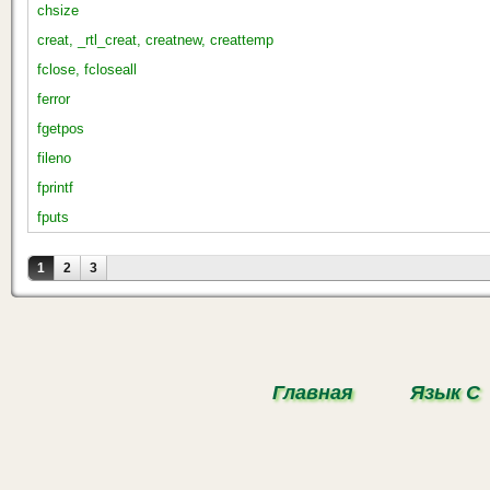
chsize
creat, _rtl_creat, creatnew, creattemp
fclose, fcloseall
ferror
fgetpos
fileno
fprintf
fputs
Страницы
1
2
3
Главная
Язык С