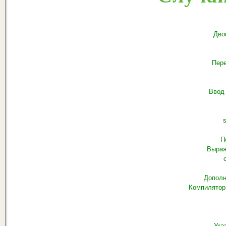
Дво
Пере
Ввод
s
П
Выраж
Дополн
Компилятор
Ука