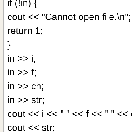
if (!in) {
cout << "Cannot open file.\n";
return 1;
}
in >> i;
in >> f;
in >> ch;
in >> str;
cout << i << " " << f << " " << 
cout << str;