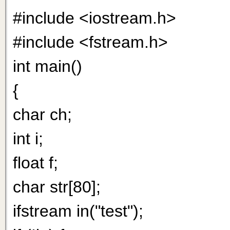
#include <iostream.h>
#include <fstream.h>
int main()
{
char ch;
int i;
float f;
char str[80];
ifstream in("test");