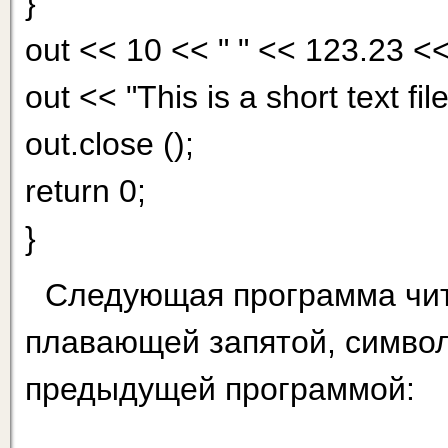
}
out << 10 << " " << 123.23 << 
out << "This is a short text file
out.close ();
return 0;
}
Следующая программа чита
плавающей запятой, символ
предыдущей программой: