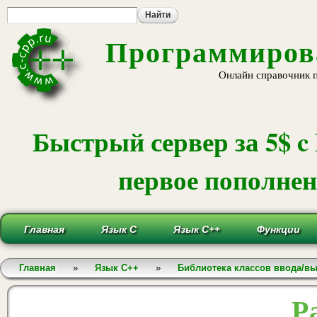
Пе
ос
со
Программирова
Онлайн справочник 
Быстрый сервер за 5$ c
первое пополнени
Главная
Язык С
Язык С++
Функции
Вы здесь
Главная
»
Язык С++
»
Библиотека классов ввода/в
Р