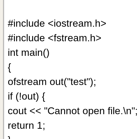
#include <iostream.h>
#include <fstream.h>
int main()
{
ofstream out("test");
if (!out) {
cout << "Cannot open file.\n";
return 1;