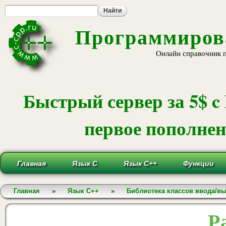
Пе
ос
со
Программирова
Онлайн справочник 
Быстрый сервер за 5$ c
первое пополнени
Главная
Язык С
Язык С++
Функции
Вы здесь
Главная
»
Язык С++
»
Библиотека классов ввода/в
Р