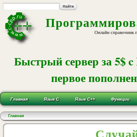
Пе
ос
со
Программирова
Онлайн справочник 
Быстрый сервер за 5$ c
первое пополнени
Главная
Язык С
Язык С++
Функции
Вы здесь
Главная
Случай