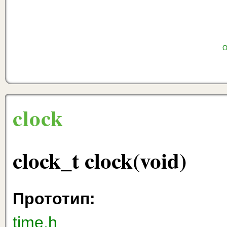
О
clock
clock_t clock(void)
Прототип:
time.h