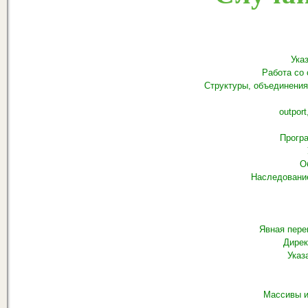
Ука
Работа со с
Структуры, объединени
outport
Прогр
О
Наследовани
Явная пере
Дирек
Указ
Массивы и