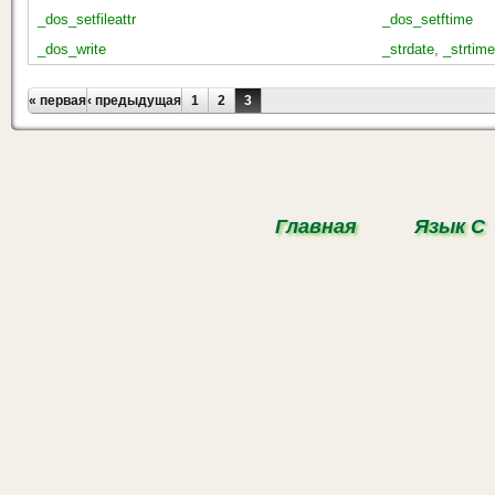
_dos_setfileattr
_dos_setftime
_dos_write
_strdate, _strtime
Страницы
« первая
‹ предыдущая
1
2
3
Главная
Язык С