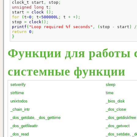
clock_t start
,
 stop
;
unsigned
long
 t
;
start 
=
clock
(
)
;
for
(
t
=
0
;
 t
<
500000L
;
 t 
+
+
)
;
stop 
=
clock
(
)
;
printf
(
"Loop required %f seconds"
,
(
stop 
-
 start
)
/
return
0
;
}
Функции для работы с
системные функции
setverify
sleep
strftime
time
unixtodos
_bios_disk
_chain_intr
_dos_close
_dos_getdate, _dos_gettime
_dos_getdiskfree
_dos_getfileattr
_dos_getvect
_dos_read
_dos_setdate, _d