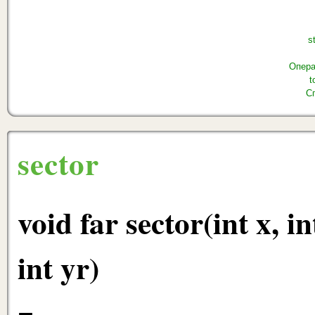
s
Опера
t
С
sector
void far sector(int x, int
int yr)