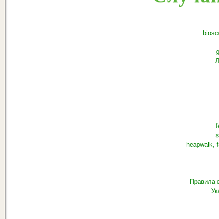
biosc
g
Л
f
s
heapwalk, f
Правила 
Ук