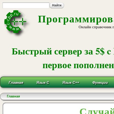
Пе
ос
со
Программирова
Онлайн справочник 
Быстрый сервер за 5$ c
первое пополнени
Главная
Язык С
Язык С++
Функции
Вы здесь
Главная
Случай