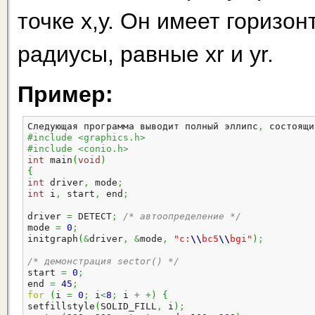
точке х,у. Он имеет горизо
радиусы, равные xr и yr.
Пример:
Следующая программа выводит полный эллипс
,
 состоящи
#include <graphics.h>
#include <conio.h>
int
 main
(
void
)
{
int
 driver
,
 mode
;
int
 i
,
 start
,
 end
;
driver 
=
 DETECT
;
/* автоопределение */
mode 
=
0
;
initgraph
(
&
driver
,
&
mode
,
"c:
\\
bc5
\\
bgi"
)
;
/* демонстрация sector() */
start 
=
0
;
end 
=
45
;
for
(
i 
=
0
;
 i
<
8
;
 i 
+
+
)
{
setfillstyle
(
SOLID_FILL
,
 i
)
;