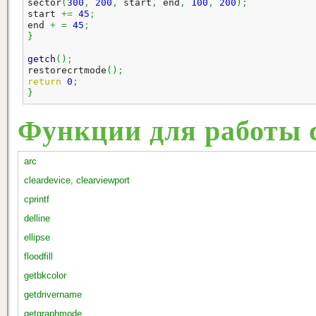
sector
(
300
,
200
,
 start
,
 end
,
100
,
200
)
;
start 
+=
45
;
end 
+
=
45
;
}
getch
(
)
;
restorecrtmode
(
)
;
return
0
;
}
Функции для работы с
arc
cleardevice, clearviewport
cprintf
delline
ellipse
floodfill
getbkcolor
getdrivername
getgraphmode