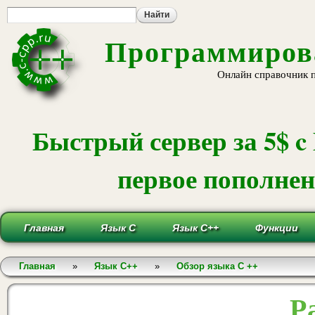
Пе
ос
со
Программирова
Онлайн справочник 
Быстрый сервер за 5$ c
первое пополнени
Главная
Язык С
Язык С++
Функции
Вы здесь
Главная
»
Язык С++
»
Обзор языка С ++
Р