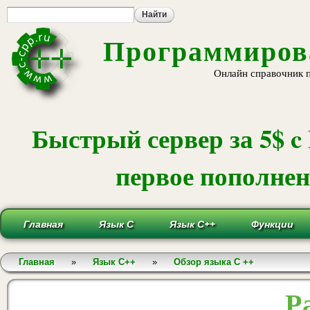
Пе
ос
со
Программирова
Онлайн справочник 
Быстрый сервер за 5$ c
первое пополнени
Главная
Язык С
Язык С++
Функции
Вы здесь
Главная
»
Язык С++
»
Обзор языка С ++
Р