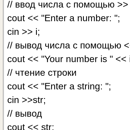
// ввод числа с помощью >>
cout << "Enter a number: ";
cin >> i;
// вывод числа с помощью 
cout << "Your number is " << i
// чтение строки
cout << "Enter a string: ";
cin >>str;
// вывод
cout << str;