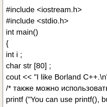
#include <iostream.h>
#include <stdio.h>
int main()
{
int i ;
char str [80] ;
cout << "I like Borland C++.
/* также можно использоват
printf ("You can use printf(), 