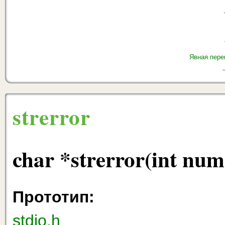
Явная пере
strerror
char *strerror(int num
Прототип:
stdio.h