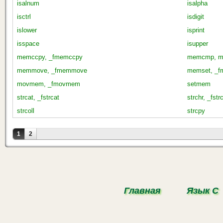
isalnum
isalpha
isctrl
isdigit
islower
isprint
isspace
isupper
memccpy, _fmemccpy
memcmp, m
memmove, _fmemmove
memset, _f
movmem, _fmovmem
setmem
strcat, _fstrcat
strchr, _fstr
strcoll
strcpy
Страницы
1
2
Главная
Язык С