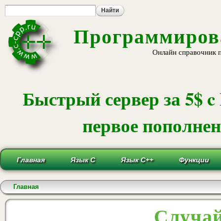
Пе
ос
со
Программирова
Онлайн справочник 
Быстрый сервер за 5$ c
первое пополнени
Главная
Язык С
Язык С++
Функции
Вы здесь
Главная
Случай