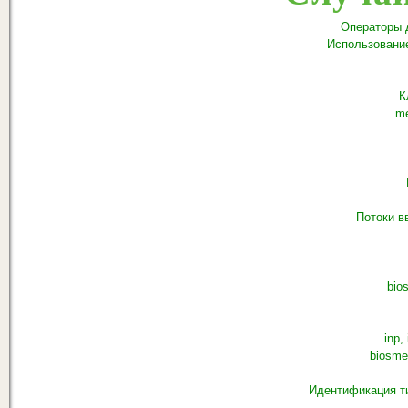
Операторы 
Использование
К
me
Потоки в
bios
inp, 
biosme
Идентификация ти