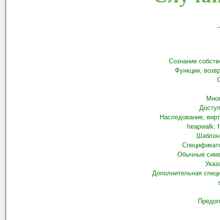
Сознание собст
Функции, возв
О
Мно
Доступ
Наследование, вир
heapwalk, f
Шаблон
Спецификат
Обычные симв
Указ
Дополнительная спец
Предоп