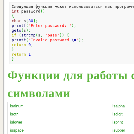
Следующая функция может использоваться как программ
int
 password
(
)
{
char
 s
[
80
]
;
printf
(
"Enter password: "
)
;
gets
(
s
)
;
if
(
strcmp
(
s
,
"pass"
)
)
{
printf
(
"Invalid password.
\n
"
)
;
return
0
;
}
return
1
;
}
Функции для работы 
символами
isalnum
isalpha
isctrl
isdigit
islower
isprint
isspace
isupper