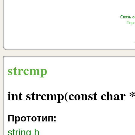
Связь о
Пере
strcmp
int strcmp(const char *
Прототип:
string.h