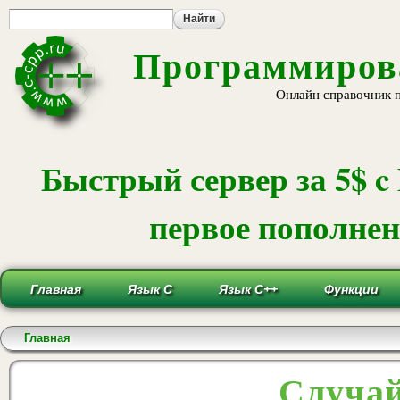
Пе
ос
со
Программирова
Онлайн справочник 
Быстрый сервер за 5$ c
первое пополнени
Главная
Язык С
Язык С++
Функции
Вы здесь
Главная
Случай