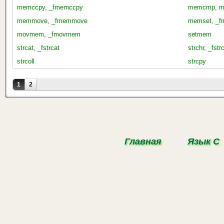
memccpy, _fmemccpy
memcmp, m
memmove, _fmemmove
memset, _f
movmem, _fmovmem
setmem
strcat, _fstrcat
strchr, _fstr
strcoll
strcpy
Страницы
1
2
Главная
Язык С