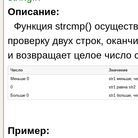
Описание:
Функция strcmp() осущест
проверку двух строк, окан
и возвращает целое число 
Число
Значение
Меньше 0
str1 меньше, че
0
str1 равна str2
Больше 0
str1 больше, че
Пример: