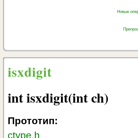
Новые опе
Препро
isxdigit
int isxdigit(int ch)
Прототип:
ctype.h