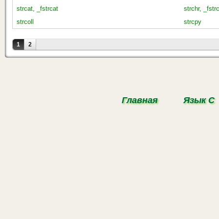
strcat, _fstrcat
strchr, _fstr
strcoll
strcpy
Страницы
1
2
Главная
Язык С