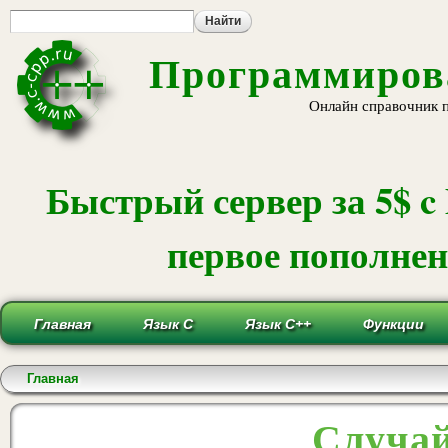
Пе
ос
со
Программирова
Онлайн справочник 
Быстрый сервер за 5$ c
первое пополнени
Главная
Язык С
Язык С++
Функции
Вы здесь
Главная
Случай