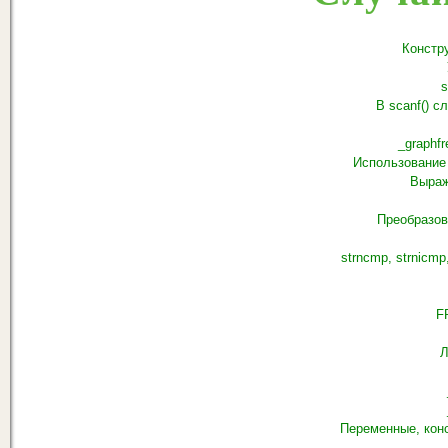
Констр
s
В scanf() с
_graphf
Использование 
Выраж
Преобразов
strncmp, strnicmp
F
Л
Переменные, кон