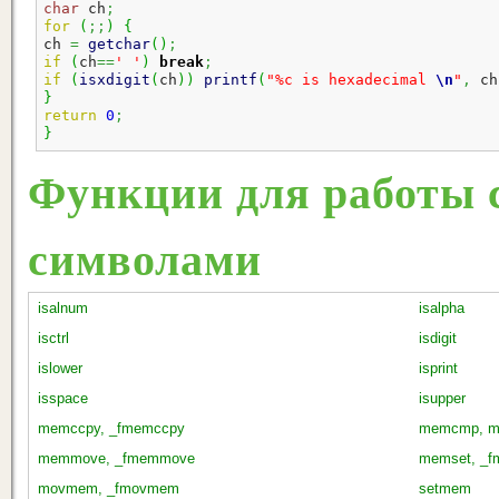
char
 ch
;
for
(
;;
)
{
ch 
=
getchar
(
)
;
if
(
ch
==
' '
)
break
;
if
(
isxdigit
(
ch
)
)
printf
(
"%c is hexadecimal 
\n
"
,
 ch
}
return
0
;
}
Функции для работы 
символами
isalnum
isalpha
isctrl
isdigit
islower
isprint
isspace
isupper
memccpy, _fmemccpy
memcmp, m
memmove, _fmemmove
memset, _f
movmem, _fmovmem
setmem