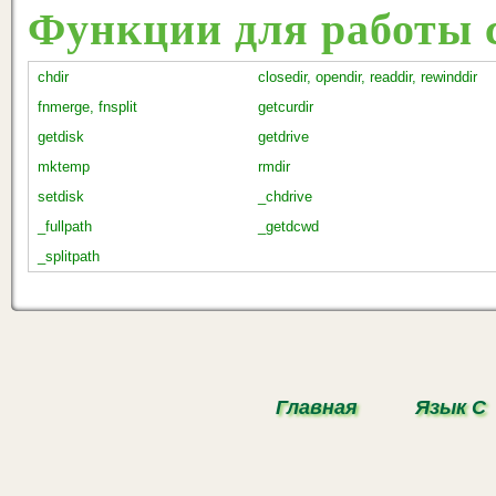
Функции для работы 
chdir
closedir, opendir, readdir, rewinddir
fnmerge, fnsplit
getcurdir
getdisk
getdrive
mktemp
rmdir
setdisk
_chdrive
_fullpath
_getdcwd
_splitpath
Главная
Язык С