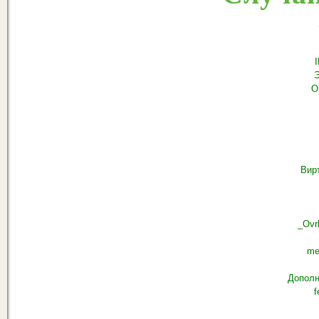
О
Вир
_Ovrl
me
Дополн
f