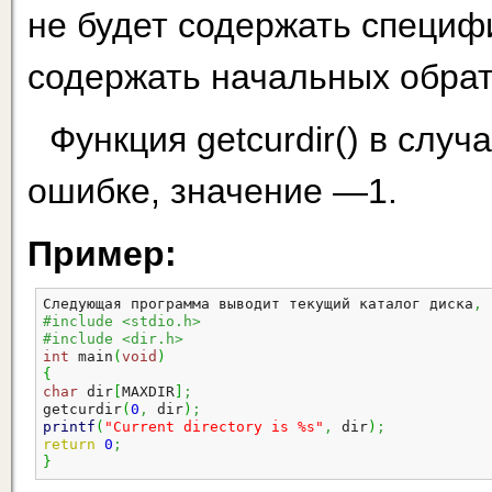
не будет содержать специф
содержать начальных обра
Функция getcurdir() в случ
ошибке, значение —1.
Пример:
Следующая программа выводит текущий каталог диска
,
 
#include <stdio.h>
#include <dir.h>
int
 main
(
void
)
{
char
 dir
[
MAXDIR
]
;
getcurdir
(
0
,
 dir
)
;
printf
(
"Current directory is %s"
,
 dir
)
;
return
0
;
}