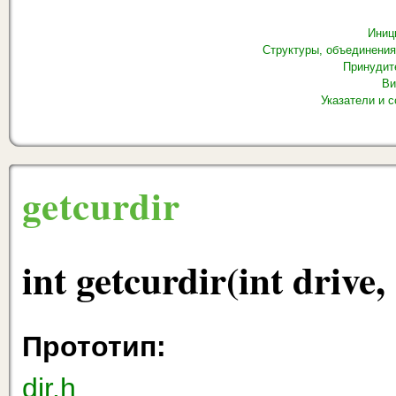
Иниц
Структуры, объединени
Принудит
Ви
Указатели и 
getcurdir
int getcurdir(int drive,
Прототип:
dir.h