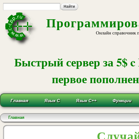
Пе
ос
со
Программирова
Онлайн справочник 
Быстрый сервер за 5$ c
первое пополнени
Главная
Язык С
Язык С++
Функции
Вы здесь
Главная
Случай