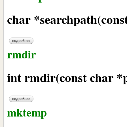
char *searchpath(cons
подробнее
о searchpath
rmdir
int rmdir(const char *
подробнее
о rmdir
mktemp