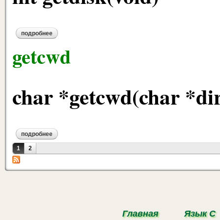
подробнее
о getdisk
getcwd
char *getcwd(char *dir,
подробнее
о getcwd
Страницы
1
2
Главная
Язык С