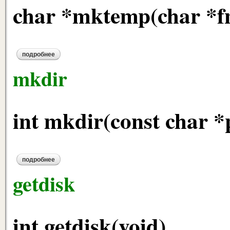
char *mktemp(char *f
подробнее
о mktemp
mkdir
int mkdir(const char *
подробнее
о mkdir
getdisk
int getdisk(void)