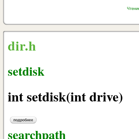
Чтени
dir.h
setdisk
int setdisk(int drive)
подробнее
о setdisk
searchpath