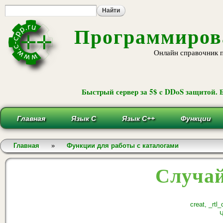
Пе
ос
со
Программирова
Онлайн справочник 
Быстрый сервер за 5$ c DDoS защитой. 
Главная
Язык С
Язык С++
Функции
Вы здесь
Главная
»
Функции для работы с каталогами
Случай
creat, _rtl
Ч