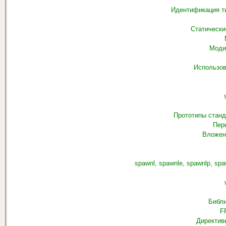
Идентификация ти
Статически
Моди
Использов
Прототипы стан
Пер
Вложен
spawnl, spawnle, spawnlp, sp
Библи
F
Директив