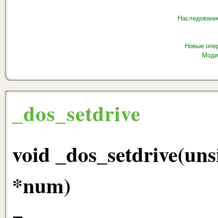
Наследовани
Новые опе
Моди
_dos_setdrive
void _dos_setdrive(uns
*num)