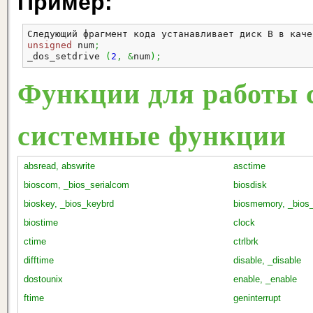
Пример:
Следующий фрагмент кода устанавливает диск В в каче
unsigned
 num
;
_dos_setdrive 
(
2
,
&
num
)
;
Функции для работы с
системные функции
absread, abswrite
asctime
bioscom, _bios_serialcom
biosdisk
bioskey, _bios_keybrd
biosmemory, _bio
biostime
clock
ctime
ctrlbrk
difftime
disable, _disable
dostounix
enable, _enable
ftime
geninterrupt