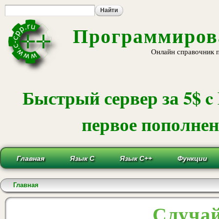
Пе
ос
со
Программирова
Онлайн справочник 
Быстрый сервер за 5$ c
первое пополнени
Главная
Язык С
Язык С++
Функции
Вы здесь
Главная
Случай