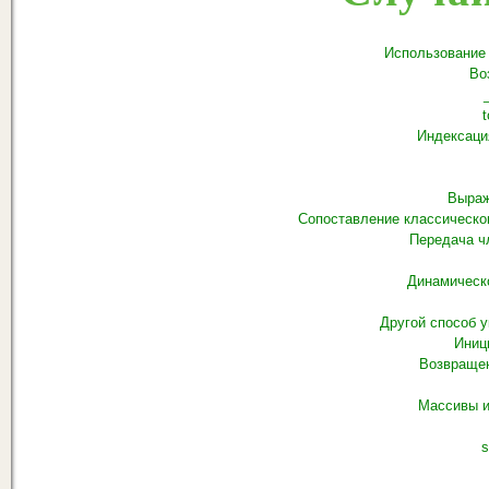
Использование fo
Во
t
Индексаци
Выраж
Сопоставление классическо
Передача ч
Динамическ
Другой способ 
Иниц
Возвращен
Массивы и
s