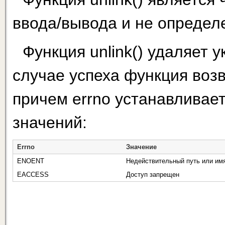
ввода/вывода и не определе
Функция unlink() удаляет 
случае успеха функция возв
причем errno устанавливае
значений:
Errno
Значение
ENOENT
Недействительный путь или им
EACCESS
Доступ запрещен