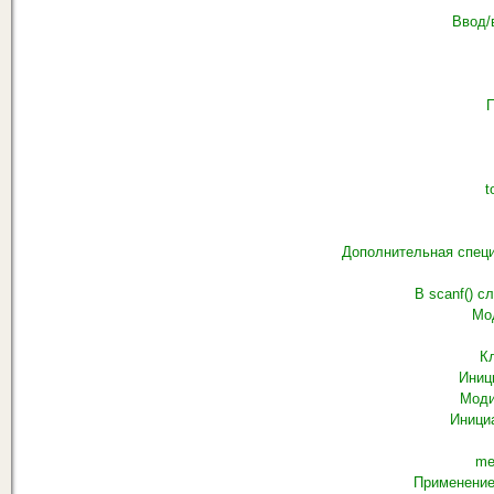
Ввод/
П
t
Дополнительная спец
В scanf() с
Мо
К
Иниц
Моди
Иници
me
Применение