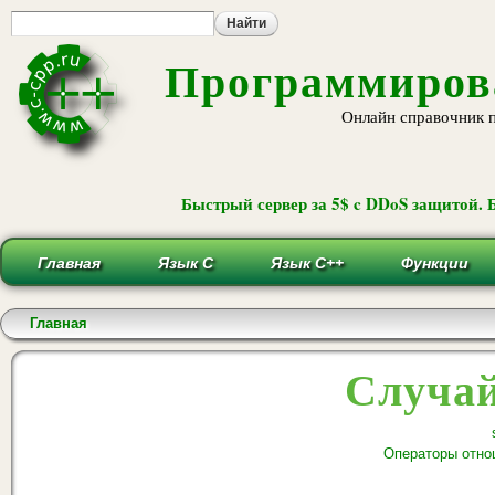
Пе
ос
со
Программирова
Онлайн справочник 
Быстрый сервер за 5$ c DDoS защитой. 
Главная
Язык С
Язык С++
Функции
Вы здесь
Главная
Случай
Операторы отно