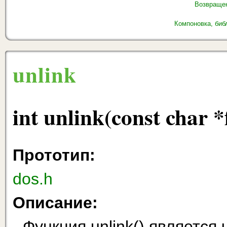
Возвращен
Компоновка, биб
unlink
int unlink(const char 
Прототип:
dos.h
Описание:
Функция unlink() являетс