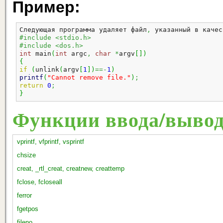
Пример:
Следующая программа удаляет файл
,
 указанный в качес
#include <stdio.h>
#include <dos.h>
int
 main
(
int
 argc
,
char
*
argv
[
]
)
{
if
(
unlink
(
argv
[
1
]
)
==-
1
)
printf
(
"Cannot remove file."
)
;
return
0
;
}
Функции ввода/выво
vprintf, vfprintf, vsprintf
chsize
creat, _rtl_creat, creatnew, creattemp
fclose, fcloseall
ferror
fgetpos
fileno