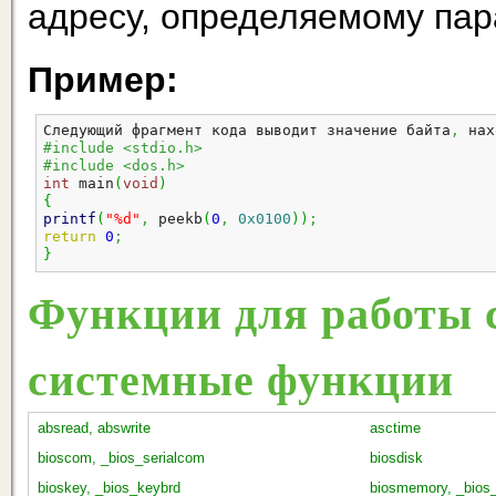
адресу, определяемому пара
Пример:
Следующий фрагмент кода выводит значение байта
,
 нах
#include <stdio.h>
#include <dos.h>
int
 main
(
void
)
{
printf
(
"%d"
,
 peekb
(
0
,
0x0100
)
)
;
return
0
;
}
Функции для работы с
системные функции
absread, abswrite
asctime
bioscom, _bios_serialcom
biosdisk
bioskey, _bios_keybrd
biosmemory, _bio