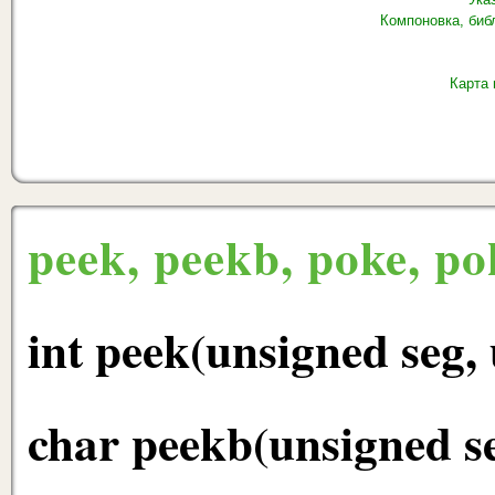
Компоновка, биб
Карта
peek, peekb, poke, p
int peek(unsigned seg, 
char peekb(unsigned se