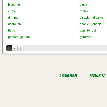
biostime
clock
ctime
ctrlbrk
difftime
disable, _disable
dostounix
enable, _enable
ftime
geninterrupt
getdate, gettime
getdfree
Страницы
1
2
3
Главная
Язык С