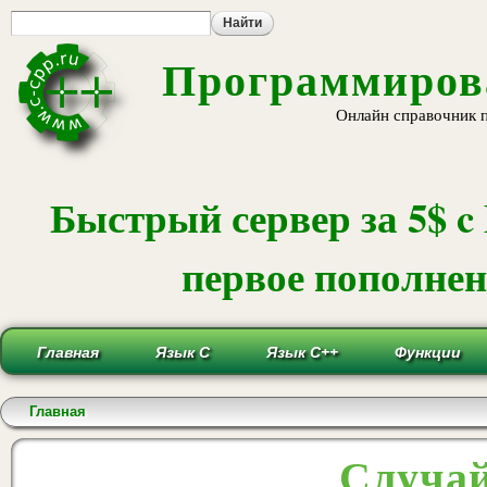
Пе
ос
со
Программирова
Онлайн справочник 
Быстрый сервер за 5$ c
первое пополнени
Главная
Язык С
Язык С++
Функции
Вы здесь
Главная
Случай