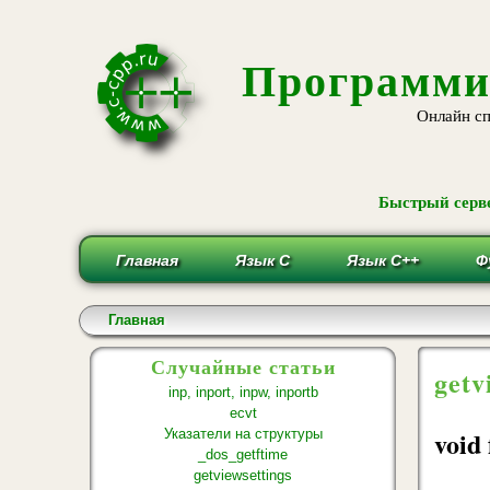
Программи
Онлайн сп
Быстрый серве
Главная
Язык С
Язык С++
Ф
Вы здесь
Главная
Случайные статьи
getv
inp, inport, inpw, inportb
ecvt
void 
Указатели на структуры
_dos_getftime
getviewsettings