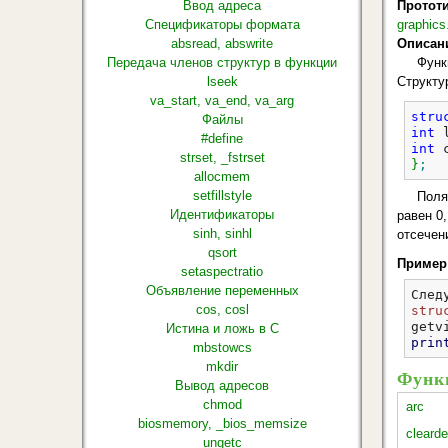
Ввод адреса
Протот
Спецификаторы формата
graphics
absread, abswrite
Описан
Передача членов структур в функции
Функ
lseek
Структу
va_start, va_end, va_arg
stru
Файлы
int
 
#define
int
 
strset, _fstrset
}
;
allocmem
setfillstyle
Поля
Идентификаторы
равен 0
sinh, sinhl
отсечен
qsort
Пример
setaspectratio
Объявление переменных
След
cos, cosl
stru
getv
Истина и ложь в С
prin
mbstowcs
mkdir
Функц
Вывод адресов
chmod
arc
biosmemory, _bios_memsize
clearde
ungetc