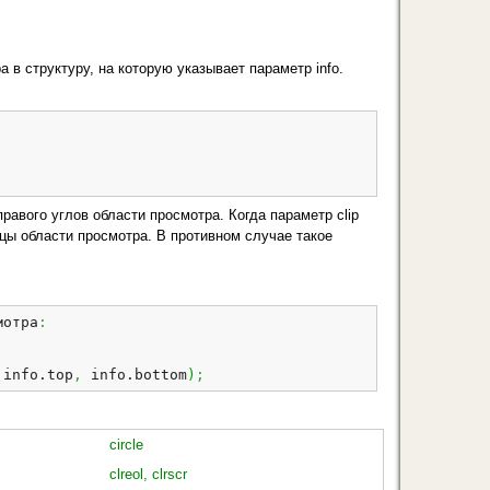
 в структуру, на которую указывает параметр info.
 правого углов области просмотра. Когда параметр clip
ицы области просмотра. В противном случае такое
мотра
:
 info.
top
,
 info.
bottom
)
;
circle
clreol, clrscr