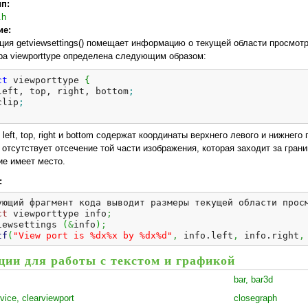
ип:
.h
ие:
ция getviewsettings() помещает информацию о текущей области просмотра
ра viewporttype определена следующим образом:
ct
 viewporttype 
{
left, top, right, bottom
;
clip
;
 left, top, right и bottom содержат координаты верхнего левого и нижнего
, отсутствует отсечение той части изображения, которая заходит за гран
ие имеет место.
:
ующий фрагмент кода выводит размеры текущей области прос
ct
 viewporttype info
;
iewsettings 
(
&
info
)
;
tf
(
"View port is %dx%x by %dx%d"
,
 info.
left
,
 info.
right
,
ии для работы с текстом и графикой
bar, bar3d
vice, clearviewport
closegraph