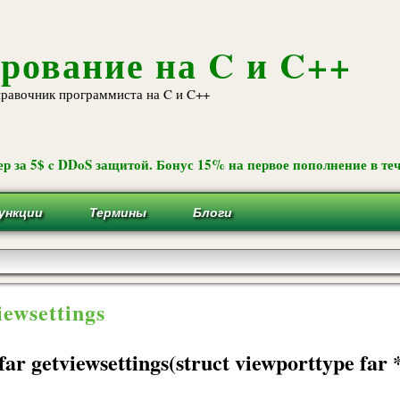
Перейти к
основному
содержанию
рование на C и C++
равочник программиста на C и C++
р за 5$ c DDoS защитой. Бонус 15% на первое пополнение в теч
ункции
Термины
Блоги
iewsettings
far getviewsettings(struct viewporttype far 