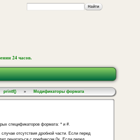
ении 24 часов.
printf()
»
Модификаторы формата
рых спецификаторов формата: * и #.
в случае отсутствия дробной части. Если перед
дет печататься с префиксом 0х. Если перед