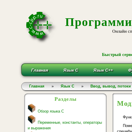
Программи
Онлайн сп
Быстрый серве
Главная
Язык С
Язык С++
Ф
Вы здесь
Главная
»
Язык С
»
Ввод, вывод, потоки
Разделы
Мод
Обзор языка С
Функ
Переменные, константы, операторы
Поме
и выражения
специфи