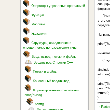
специфи
Операторы управления программой
формата
Функции
Поми
этого с
Массивы
порядке
Указатели
Наприме
Структуры, объединения и
printf("%
определяемые пользователем типы
минимал
Ввод, вывод, потоки и файлы
След
Ввод/вывод С против С++
#include
Потоки и файлы
int main(
{
Консольный ввод/вывод
printf("
printf("%
Форматированный консольный
return 0;
ввод/вывод
}
printf()
‹ Рабо
Печать символов