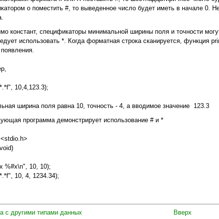
катором о поместить #, то выведенное число будет иметь в начале 0. 
.
мо констант, спецификаторы минимальной ширины поля и точности могут 
ледует использовать *. Когда форматная строка сканируется, функция pri
 появления.
р,
*.*f", 10,4,123.3);
ьная ширина поля равна 10, точность - 4, а вводимое значение 123.3
ующая программа демонстрирует использование # и *
 <stdio.h>
void)
%х %#x\n", 10, 10);
*.*f", 10, 4, 1234.34);
та с другими типами данных
Вверх