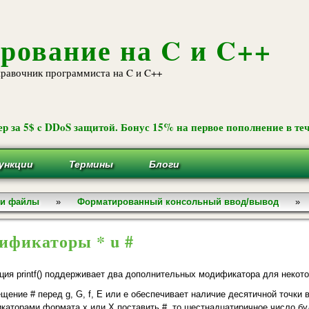
Перейти к
основному
содержанию
рование на C и C++
равочник программиста на C и C++
р за 5$ c DDoS защитой. Бонус 15% на первое пополнение в теч
ункции
Термины
Блоги
 и файлы
»
Форматированный консольный ввод/вывод
»
ификаторы * u #
ция printf() поддерживает два дополнительных модификатора для некото
щение # перед g, G, f, Е или е обеспечивает наличие десятичной точки 
каторами формата х или X поставить #, то шестнадцатиричное число бу