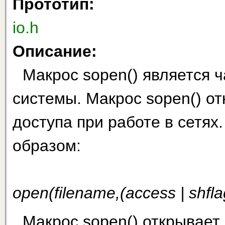
Прототип:
io.h
Описание:
Макрос sopen() является 
системы. Макрос sopen() о
доступа при работе в сетя
образом:
open(filename,(access | shfl
Макрос sopen() открывает