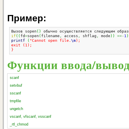
Пример:
Вызов sopen
(
)
 обычно осуществляется следующим образ
if
(
(
fd
=
sopen
(
filename
,
 access
,
 shflag
,
 mode
)
)
==-
1
)
printf
(
"Cannot open file.
\n
);

exit (1);

}
Функции ввода/выво
scanf
setvbuf
sscanf
tmpfile
ungetch
vscanf, vfscanf, vsscanf
_rtl_chmod