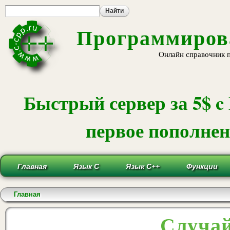
Пе
ос
со
Программирова
Онлайн справочник 
Быстрый сервер за 5$ c
первое пополнени
Главная
Язык С
Язык С++
Функции
Вы здесь
Главная
Случай