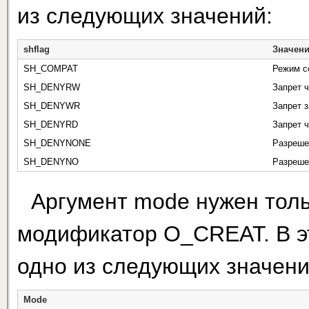
из следующих значений:
shflag
Значен
SH_COMPAT
Режим с
SH_DENYRW
Запрет ч
SH_DENYWR
Запрет 
SH_DENYRD
Запрет 
SH_DENYNONE
Разреше
SH_DENYNO
Разреше
Аргумент mode нужен тольк
модификатор O_CREAT. В э
одно из следующих значени
Mode