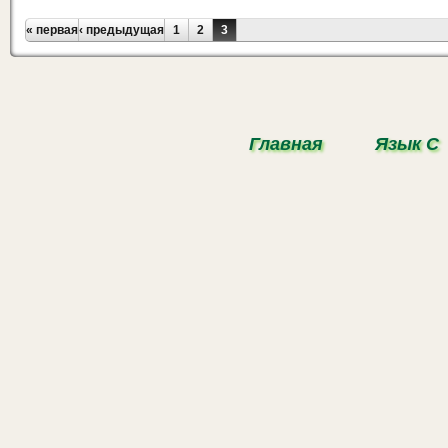
Страницы
« первая
‹ предыдущая
1
2
3
Главная
Язык С