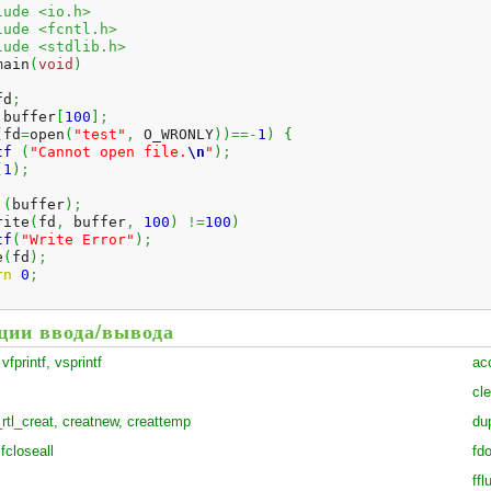
lude <io.h>
lude <fcntl.h>
lude <stdlib.h>
main
(
void
)
fd
;
 buffer
[
100
]
;
(
fd
=
open
(
"test"
,
 O_WRONLY
)
)
==-
1
)
{
tf
(
"Cannot open file.
\n
"
)
;
(
1
)
;
(
buffer
)
;
rite
(
fd
,
 buffer
,
100
)
!=
100
)
tf
(
"Write Error"
)
;
e
(
fd
)
;
rn
0
;
ции ввода/вывода
 vfprintf, vsprintf
ac
cle
_rtl_creat, creatnew, creattemp
du
 fcloseall
fd
ffl