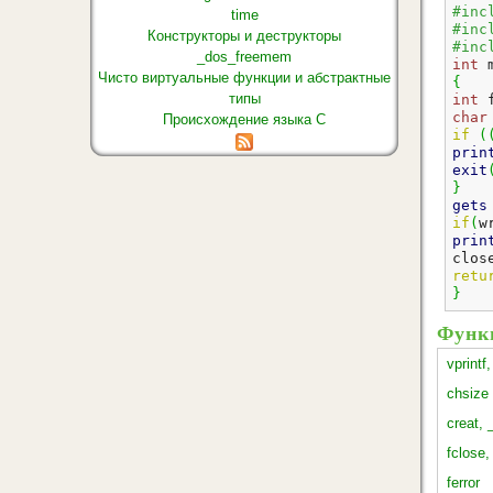
#inc
time
#inc
Конструкторы и деструкторы
#inc
_dos_freemem
int
 
Чисто виртуальные функции и абстрактные
{
типы
int
 
char
Происхождение языка С
if
(
prin
exit
}
gets
if
(
w
prin
clos
retu
}
Функ
vprintf,
chsize
creat, 
fclose,
ferror