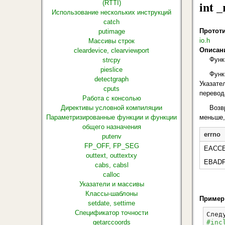
int _
(RTTI)
Использование нескольких инструкций
catch
Протот
putimage
io.h
Массивы строк
Описан
cleardevice, clearviewport
Функ
strcpy
pieslice
Функ
detectgraph
Указате
cputs
перевод
Работа с консолью
Директивы условной компиляции
Возв
Параметризированные функции и функции
меньше,
общего назначения
errno
putenv
FP_OFF, FP_SEG
EACC
outtext, outtextxy
EBAD
cabs, cabsl
calloc
Указатели и массивы
Классы-шаблоны
Пример
setdate, settime
Спецификатор точности
След
getarccoords
#inc