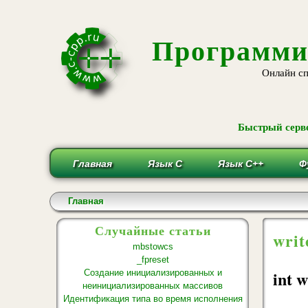
Программи
Онлайн сп
Быстрый серве
Главная
Язык С
Язык С++
Ф
Вы здесь
Главная
Случайные статьи
writ
mbstowcs
_fpreset
int w
Создание инициализированных и
неинициализированных массивов
Идентификация типа во время исполнения