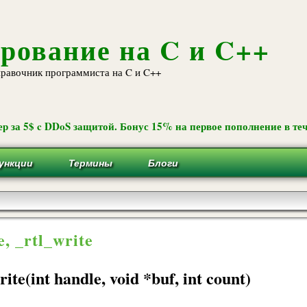
Перейти к
основному
содержанию
рование на C и C++
равочник программиста на C и C++
р за 5$ c DDoS защитой. Бонус 15% на первое пополнение в теч
ункции
Термины
Блоги
e, _rtl_write
rite(int handle, void *buf, int count)