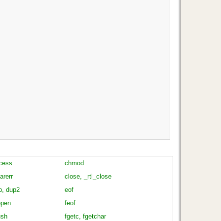
cess
chmod
arerr
close, _rtl_close
p, dup2
eof
open
feof
ush
fgetc, fgetchar