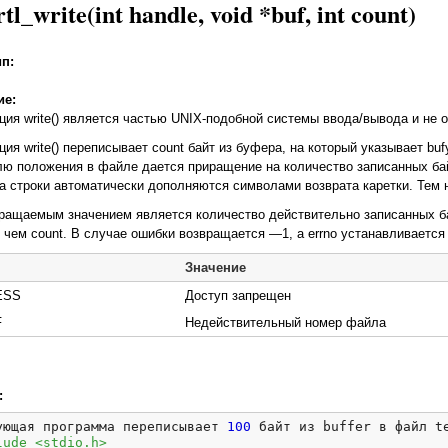
rtl_write(int handle, void *buf, int count)
ип:
ие:
ция write() является частью UNIX-подобной системы ввода/вывода и не 
ция write() переписывает count байт из буфера, на который указывает bu
лю положения в файле дается приращение на количество записанных бай
а строки автоматически дополняются символами возврата каретки. Тем не 
ращаемым значением является количество действительно записанных ба
 чем count. В случае ошибки возвращается —1, a errno устанавливается
Значение
ESS
Доступ запрещен
F
Недействительный номер файла
:
ующая программа переписывает 
100
lude <stdio.h>