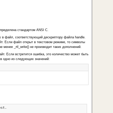
определена стан­дартом ANSI С.
fy в файл, соот­ветствующий дескриптору файла handle.
т. Если файл открыт в текстовом режиме, то символы
менее _rtl_write() не произво­дит таких дополнений.
йт. Если встретится ошибка, это количество может быть
 в одно из следующих значений: