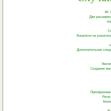
#if,
Две расширенн
me
С
Указатели на указател
s
Дополнительная спец
Увели
Создание ма
Преобразован
Регис
biose
Вы