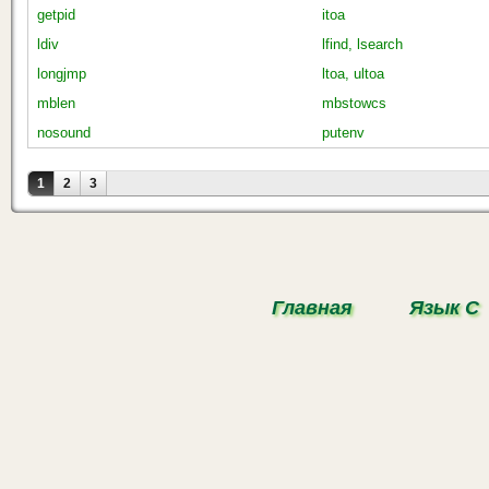
getpid
itoa
ldiv
lfind, lsearch
longjmp
ltoa, ultoa
mblen
mbstowcs
nosound
putenv
Страницы
1
2
3
Главная
Язык С