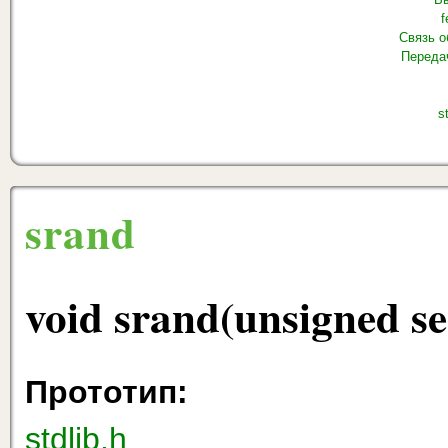
f
Связь о
Переда
s
srand
void srand(unsigned se
Прототип:
stdlib.h