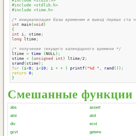
#include <stdio.h>
#include <stdlib.h>
#include <time.h>
/* инициализация базы временем и вывод первых ста ч
int
 main
(
void
)
{
int
 i
,
 stime
;
long
 ltime
;
/* получение текущего календарного времени */
ltime 
=
time
(
NULL
)
;
stime 
=
(
unsigned
int
)
 ltime
/
2
;
srand
(
stime
)
;
for
(
i
=
0
;
 i
<
10
;
 i 
+
+
)
printf
(
"%d "
,
rand
(
)
)
;
return
0
;
}
Смешанные функции
abs
assert
atoi
atol
div
ecvt
gcvt
getenv