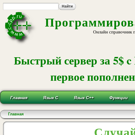
Пе
ос
со
Программирова
Онлайн справочник 
Быстрый сервер за 5$ c
первое пополнени
Главная
Язык С
Язык С++
Функции
Вы здесь
Главная
Случай