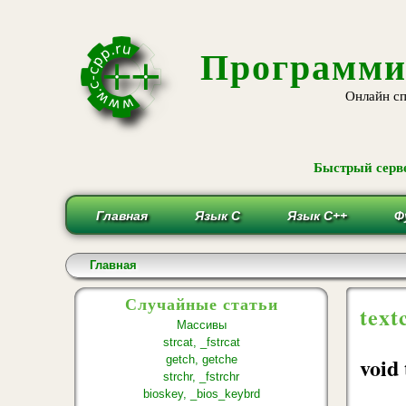
Программи
Онлайн сп
Быстрый серве
Главная
Язык С
Язык С++
Ф
Вы здесь
Главная
Случайные статьи
text
Массивы
strcat, _fstrcat
void 
getch, getche
strchr, _fstrchr
bioskey, _bios_keybrd