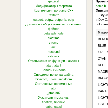
getpixel
Протот
Модификаторы формата
conio.h
Компиляция программ С++
Описан
textattr
Функ
outport, outpw, outportb, outp
и Dev C
Другой способ указания заголовочных
color в
файлов
Макро
getgraphmode
biostime
BLAC
strcmp
BLUE
arc
nosound
GREE
setcolor
CYAN
Ограничения на функции-шаблоны
RED
atan, atanl
Запись символа
MAGE
Определение конца файла
BROW
bioscom, _bios_serialcom
Статические переменные
LIGHT
atoi
DARK
_status87
Указатели и массивы
LIGHT
findfirst, findnext
LIGHT
cabs, cabsl