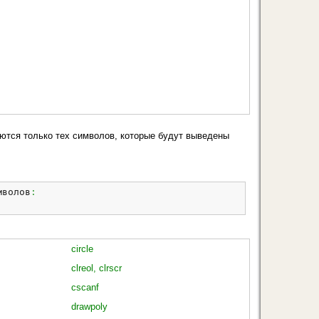
саются только тех символов, которые будут выведены
мволов
:
circle
clreol, clrscr
cscanf
drawpoly