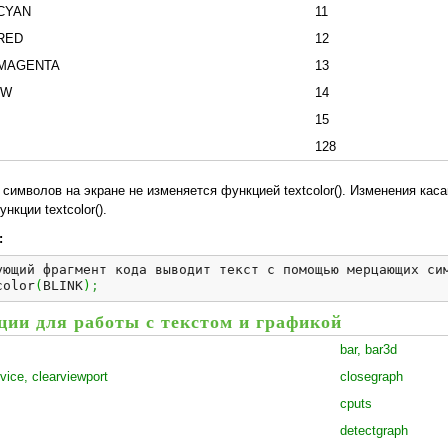
CYAN
11
RED
12
TMAGENTA
13
OW
14
15
128
 символов на экране не изменяется функцией textcolor(). Изменения ка
нкции textcolor().
:
ующий фрагмент кода выводит текст с помощью мерцающих си
color
(
BLINK
)
;
ии для работы с текстом и графикой
bar, bar3d
vice, clearviewport
closegraph
cputs
detectgraph