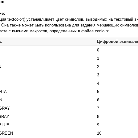
ип:
ие:
ция textcolor() устанавливает цвет символов, выводимых на текстовый эк
. Она также может быть использована для задания мерцающих символов
месте с именами макросов, определенных в файле conio.h:
с
Цифровой эквивале
K
0
1
N
2
3
4
NTA
5
N
6
GRAY
7
GRAY
8
BLUE
9
GREEN
10