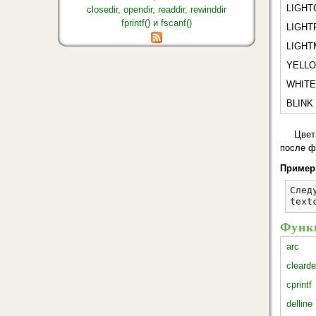
LIGHT
closedir, opendir, readdir, rewinddir
fprintf() и fscanf()
LIGHT
LIGH
YELL
WHITE
BLINK
Цвет
после фу
Пример
След
text
Функц
arc
clearde
cprintf
delline