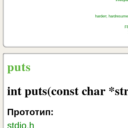
harderr, hardresume
F
puts
int puts(const char *st
Прототип:
stdio.h