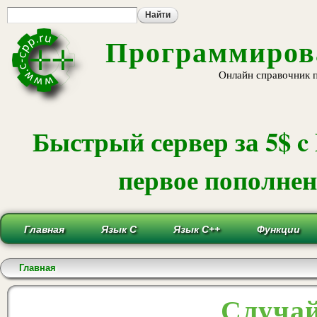
Пе
ос
со
Программирова
Онлайн справочник 
Быстрый сервер за 5$ c
первое пополнени
Главная
Язык С
Язык С++
Функции
Вы здесь
Главная
Случай