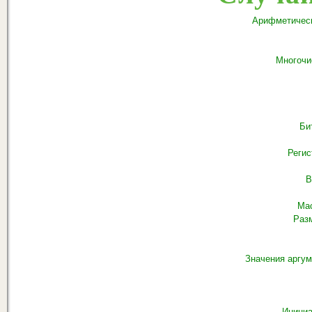
Арифметическ
Многочи
Би
Регис
В
Мас
Раз
Значения аргу
Инициа