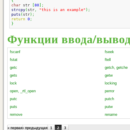
{
char
 str 
[
80
]
;
strcpy
(
str
,
"this is an example"
)
;
puts
(
str
)
;
return
0
;
}
Функции ввода/выво
fscanf
fseek
fstat
ftell
getc
getch, getche
gets
getw
lock
locking
open, _rtl_open
perror
putc
putch
puts
putw
remove
rename
Страницы
« первая
‹ предыдущая
1
2
3