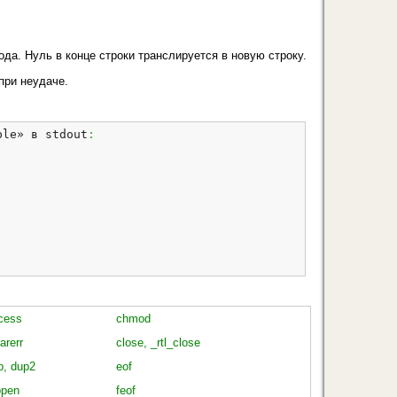
ода. Нуль в кон­це строки транслируется в новую строку.
при неудаче.
ple» в stdout
:
cess
chmod
arerr
close, _rtl_close
p, dup2
eof
open
feof