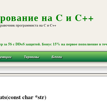
Перейти к
основному
содержанию
рование на C и C++
равочник программиста на C и C++
р за 5$ c DDoS защитой. Бонус 15% на первое пополнение в теч
ункции
Термины
Блоги
uts(const char *str)