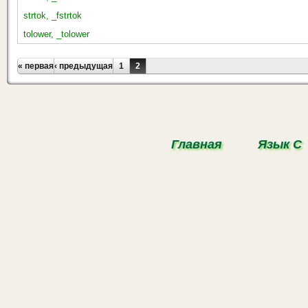
strtok, _fstrtok
tolower, _tolower
Страницы
« первая
‹ предыдущая
1
2
Главная
Язык С