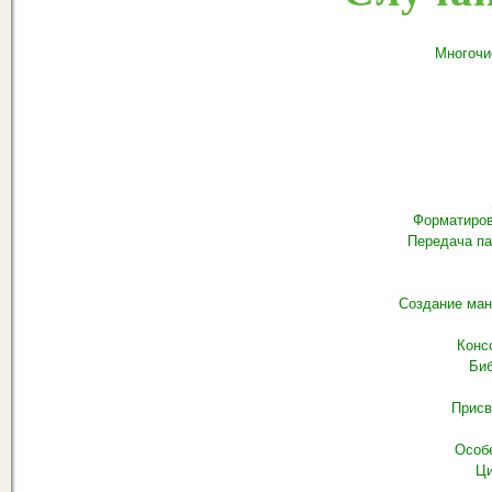
Многочи
Форматиров
Передача па
Создание ман
Конс
Биб
Присв
Особ
Ци