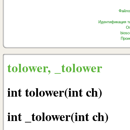
Файло
Идентификация ти
Оп
biosc
Прои
tolower, _tolower
int tolower(int ch)
int _tolower(int ch)