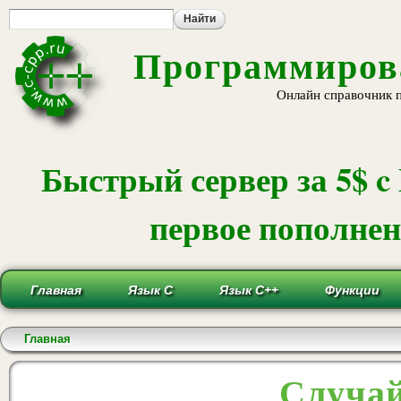
Пе
ос
со
Программирова
Онлайн справочник 
Быстрый сервер за 5$ c
первое пополнени
Главная
Язык С
Язык С++
Функции
Вы здесь
Главная
Случай