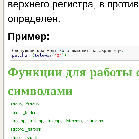
верхнего регистра, в проти
определен.
Пример:
Следующий фрагмент кода выводит на экран «q»
:
putchar
(
tolower
(
'Q'
)
)
;
Функции для работы 
символами
strdup, _fstrdup
strlen, _fstrlen
strncmp, strnicmp, strncmpi, _fstrncmp, _fstrnicmp
strpbrk, _fstrpbrk
strset, _fstrset