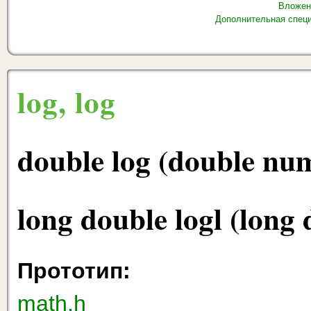
Вложен
Дополнительная спец
log, log
double log (double nu
long double logl (long
Прототип:
math.h