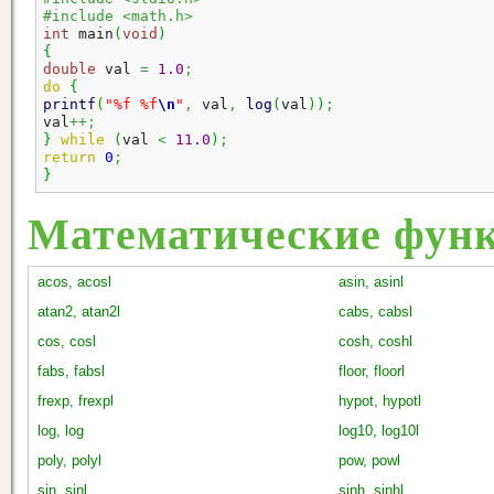
#include <math.h>
int
 main
(
void
)
{
double
 val 
=
1.0
;
do
{
printf
(
"%f %f
\n
"
,
 val
,
log
(
val
)
)
;
val
++;
}
while
(
val 
<
11.0
)
;
return
0
;
}
Математические фун
acos, acosl
asin, asinl
atan2, atan2l
cabs, cabsl
cos, cosl
cosh, coshl
fabs, fabsl
floor, floorl
frexp, frexpl
hypot, hypotl
log, log
log10, log10l
poly, polyl
pow, powl
sin, sinl
sinh, sinhl