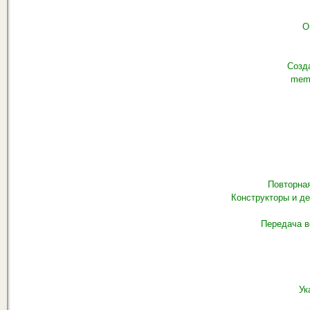
О
Созд
mem
Повторна
Конструкторы и д
Передача в
Ук