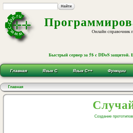
Пе
ос
со
Программирова
Онлайн справочник 
Быстрый сервер за 5$ c DDoS защитой. 
Главная
Язык С
Язык С++
Функции
Вы здесь
Главная
Случай
Создание прототипо